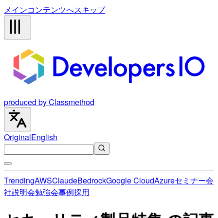
メインコンテンツへスキップ
produced by Classmethod
Original
English
Trending
AWS
Claude
Bedrock
Google Cloud
Azure
セミナー
会
社説明会
勉強会
事例
採用