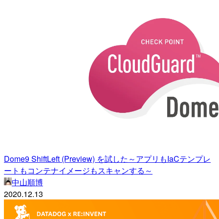
Dome9 ShiftLeft (Preview) を試した～アプリもIaCテンプレ
ートもコンテナイメージもスキャンする～
中山順博
2020.12.13