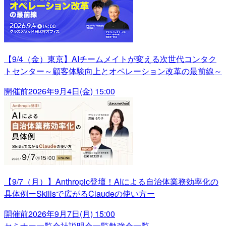
【9/4（金）東京】AIチームメイトが変える次世代コンタク
トセンター～顧客体験向上とオペレーション改革の最前線～
開催前
2026年9月4日(金) 15:00
【9/7（月）】Anthropic登壇！AIによる自治体業務効率化の
具体例ーSkillsで広がるClaudeの使い方ー
開催前
2026年9月7日(月) 15:00
セミナー一覧
会社説明会一覧
勉強会一覧