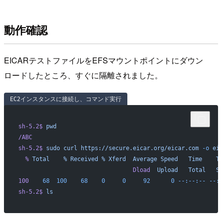
動作確認
EICARテストファイルをEFSマウントポイントにダウン
ロードしたところ、すぐに隔離されました。
EC2インスタンスに接続し、コマンド実行
sh-5.2$
 pwd
/ABC
sh-5.2$
 sudo
 curl
 https://secure.eicar.org/eicar.com
 -o
 ei
  %
 Total
    %
 Received
 %
 Xferd
  Average
 Speed
   Time
    T
                                 Dload
  Upload
   Total
   S
100
    68
  100
    68
    0
     0
     92
      0
 --:--:--
 --:
sh-5.2$
 ls