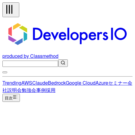
produced by Classmethod
Trending
AWS
Claude
Bedrock
Google Cloud
Azure
セミナー
会
社説明会
勉強会
事例
採用
目次