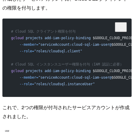
の権限を付与します。
# Cloud SQL クライアント権限を付与
gcloud
 projects
 add-iam-policy-binding
 $GOOGLE_CLOUD_PROJE
    --member=
"serviceAccount:cloud-sql-iam-user@
$GOOGLE_CL
    --role=
"roles/cloudsql.client"
# Cloud SQL インスタンスユーザー権限を付与（IAM 認証に必要）
gcloud
 projects
 add-iam-policy-binding
 $GOOGLE_CLOUD_PROJE
    --member=
"serviceAccount:cloud-sql-iam-user@
$GOOGLE_CL
    --role=
"roles/cloudsql.instanceUser"
これで、2つの権限が付与されたサービスアカウントが作成
されました。