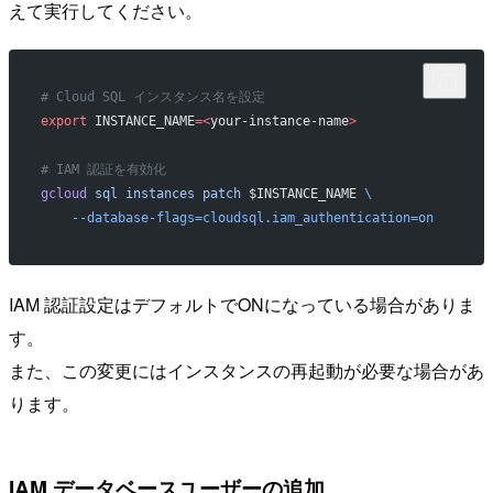
えて実行してください。
# Cloud SQL インスタンス名を設定
export
 INSTANCE_NAME
=<
your-instance-name
>
# IAM 認証を有効化
gcloud
 sql
 instances
 patch
 $INSTANCE_NAME 
\
    --database-flags=cloudsql.iam_authentication=on
IAM 認証設定はデフォルトでONになっている場合がありま
す。
また、この変更にはインスタンスの再起動が必要な場合があ
ります。
IAM データベースユーザーの追加