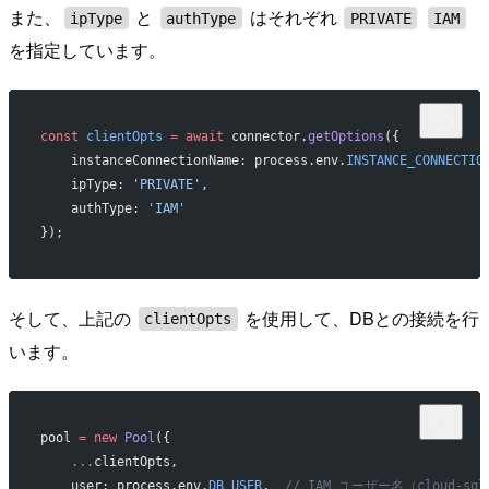
また、
と
はそれぞれ
ipType
authType
PRIVATE
IAM
を指定しています。
const
 clientOpts
 =
 await
 connector.
getOptions
({
    instanceConnectionName: process.env.
INSTANCE_CONNECTIO
    ipType: 
'PRIVATE'
,
    authType: 
'IAM'
});
そして、上記の
を使用して、DBとの接続を行
clientOpts
います。
pool 
=
 new
 Pool
({
    ...
clientOpts,
    user: process.env.
DB_USER
,  
// IAM ユーザー名（cloud-sql-i