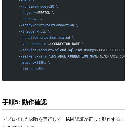
    --gen2
 \
    --runtime=nodejs20
 \
    --region=
$REGION
 \
    --source=.
 \
    --entry-point=testConnection
 \
    --trigger-http
 \
    --no-allow-unauthenticated
 \
    --vpc-connector=
$CONNECTOR_NAME
 \
    --service-account=
"cloud-sql-iam-user@
$GOOGLE_CLOUD_PR
    --set-env-vars=
"INSTANCE_CONNECTION_NAME=
$INSTANCE_CON
    --memory=512Mi
 \
    --timeout=60s
手順5: 動作確認
デプロイした関数を実行して、IAM 認証が正しく動作するこ