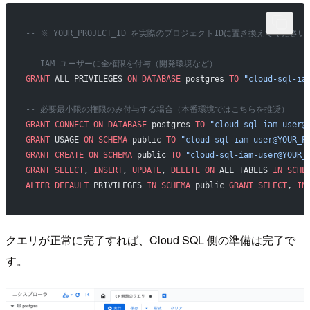
-- ※ YOUR_PROJECT_ID を実際のプロジェクトIDに置き換えてください
-- IAM ユーザーに全権限を付与（開発環境など）
GRANT
 ALL PRIVILEGES 
ON
 DATABASE
 postgres 
TO
 "cloud-sql-ia
-- 必要最小限の権限のみ付与する場合（本番環境ではこちらを推奨）
GRANT
 CONNECT
 ON
 DATABASE
 postgres 
TO
 "cloud-sql-iam-user@
GRANT
 USAGE 
ON
 SCHEMA
 public 
TO
 "cloud-sql-iam-user@YOUR_P
GRANT
 CREATE
 ON
 SCHEMA
 public 
TO
 "cloud-sql-iam-user@YOUR_
GRANT
 SELECT
, 
INSERT
, 
UPDATE
, 
DELETE
 ON
 ALL TABLES 
IN
 SCHE
ALTER
 DEFAULT
 PRIVILEGES 
IN
 SCHEMA
 public 
GRANT
 SELECT
, 
IN
クエリが正常に完了すれば、Cloud SQL 側の準備は完了で
す。