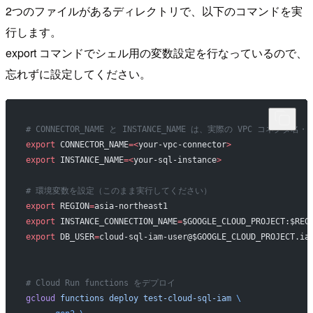
2つのファイルがあるディレクトリで、以下のコマンドを実
行します。
export コマンドでシェル用の変数設定を行なっているので、
忘れずに設定してください。
# CONNECTOR_NAME と INSTANCE_NAME は、実際の VPC コ
export
 CONNECTOR_NAME
=<
your-vpc-connector
>
export
 INSTANCE_NAME
=<
your-sql-instance
>
# 環境変数を設定（このまま実行してください）
export
 REGION
=
asia-northeast1
export
 INSTANCE_CONNECTION_NAME
=
$GOOGLE_CLOUD_PROJECT:$REG
export
 DB_USER
=
cloud-sql-iam-user@$GOOGLE_CLOUD_PROJECT.ia
# Cloud Run functions をデプロイ
gcloud
 functions
 deploy
 test-cloud-sql-iam
 \