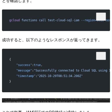
とを確認します。
gcloud
 functions
 call
 test-cloud-sql-iam
 --region=asia-nor
成功すると、以下のようなレスポンスが返ってきます。
{
    "success"
:
true
,
    "message"
:
"Successfully connected to Cloud SQL using I
    "timestamp"
:
"2025-10-29T08:51:34.200Z"
}