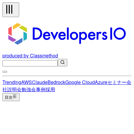
produced by Classmethod
Trending
AWS
Claude
Bedrock
Google Cloud
Azure
セミナー
会
社説明会
勉強会
事例
採用
目次