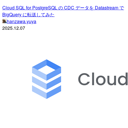
Cloud SQL for PostgreSQL の CDC データを Datastream で
BigQuery に転送してみた
hanzawa.yuya
2025.12.07