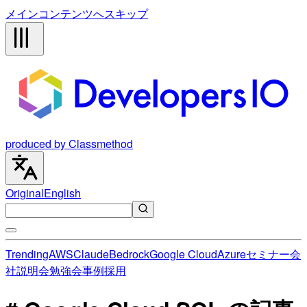
メインコンテンツへスキップ
produced by Classmethod
Original
English
Trending
AWS
Claude
Bedrock
Google Cloud
Azure
セミナー
会
社説明会
勉強会
事例
採用