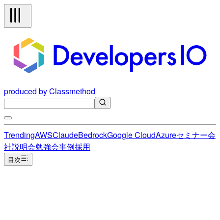
produced by Classmethod
Trending
AWS
Claude
Bedrock
Google Cloud
Azure
セミナー
会
社説明会
勉強会
事例
採用
目次