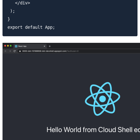
   </div>

 );

}
