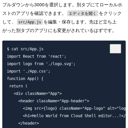
プルダウンから3000を選択します。別タブにてローカルホ
ストのアプリを確認できます。
をクリック
エディタを開く
して、
を編集・保存します。先ほど立ち上
src/App.js
がった別タブのアプリにも変更がされているはずです。
$ cat src/App.js

import React from 'react';

import logo from './logo.svg';

import './App.css';

function App() {

 return (

   <div className="App">

     <header className="App-header">

       <img src={logo} className="App-logo" alt="logo
       <h1>Hello World from Cloud Shell editor...!</h
     </header>
