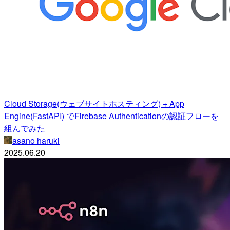
Cloud Storage(ウェブサイトホスティング) + App
Engine(FastAPI) でFirebase Authenticationの認証フローを
組んでみた
asano haruki
2025.06.20