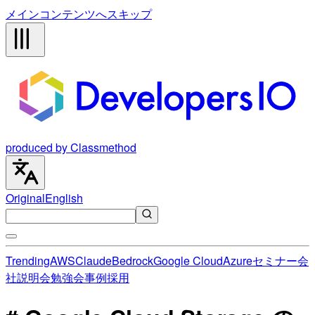
メインコンテンツへスキップ
produced by Classmethod
Original
English
Trending
AWS
Claude
Bedrock
Google Cloud
Azure
セミナー
会
社説明会
勉強会
事例
採用