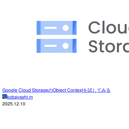
Google Cloud StorageのObject Contextを試してみる
kobayashi.m
2025.12.10