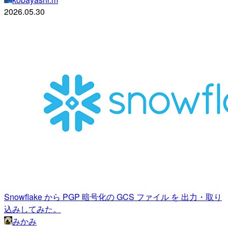
2026.05.30
Snowflake から PGP 暗号化の GCS ファイル を 出力・取り
込みしてみた。
みかみ