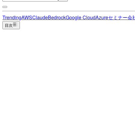
Trending
AWS
Claude
Bedrock
Google Cloud
Azure
セミナー
会
目次