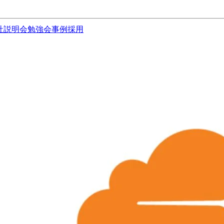
社説明会
勉強会
事例
採用