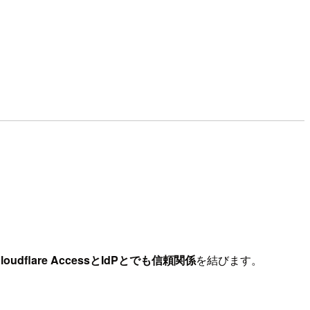
oudflare AccessとIdPとでも信頼関係
を結びます。