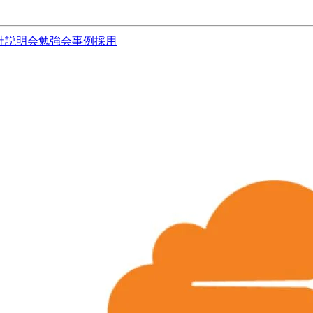
社説明会
勉強会
事例
採用