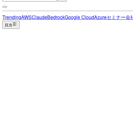
Trending
AWS
Claude
Bedrock
Google Cloud
Azure
セミナー
会
目次