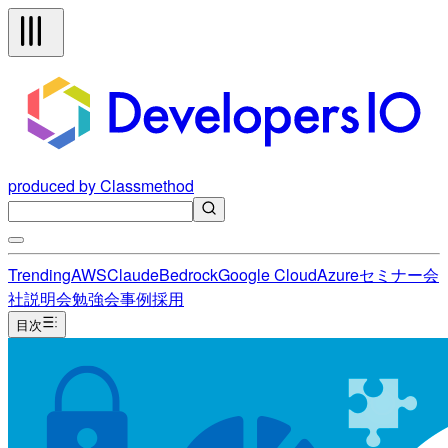
produced by Classmethod
Trending
AWS
Claude
Bedrock
Google Cloud
Azure
セミナー
会
社説明会
勉強会
事例
採用
目次