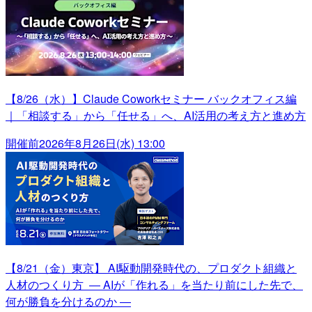
【8/26（水）】Claude Coworkセミナー バックオフィス編
｜「相談する」から「任せる」へ、AI活用の考え方と進め方
開催前
2026年8月26日(水) 13:00
【8/21（金）東京】 AI駆動開発時代の、プロダクト組織と
人材のつくり方 ― AIが「作れる」を当たり前にした先で、
何が勝負を分けるのか ―