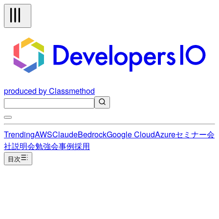
produced by Classmethod
Trending
AWS
Claude
Bedrock
Google Cloud
Azure
セミナー
会
社説明会
勉強会
事例
採用
目次