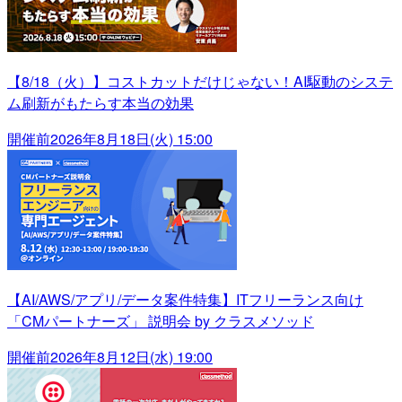
【8/18（火）】コストカットだけじゃない！AI駆動のシステ
ム刷新がもたらす本当の効果
開催前
2026年8月18日(火) 15:00
【AI/AWS/アプリ/データ案件特集】ITフリーランス向け
「CMパートナーズ」 説明会 by クラスメソッド
開催前
2026年8月12日(水) 19:00