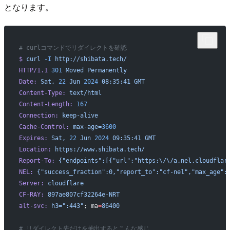
となります。
# curlコマンドでリダイレクトを確認
$
 curl
 -I
 http://shibata.tech/
HTTP/1.1
 301
 Moved
 Permanently
Date:
 Sat,
 22
 Jun
 2024
 08:35:41
 GMT
Content-Type:
 text/html
Content-Length:
 167
Connection:
 keep-alive
Cache-Control:
 max-age=
3600
Expires:
 Sat,
 22
 Jun
 2024
 09:35:41
 GMT
Location:
 https://www.shibata.tech/
Report-To:
 {"endpoints":[{"url":"https:\/\/a.nel.cloudflar
NEL:
 {"success_fraction":0,"report_to":"cf-nel","max_age":
Server:
 cloudflare
CF-RAY:
 897ae807cf32264e-NRT
alt-svc:
 h3=":443"
; ma
=
86400
# リダイレクト先だけを抽出するとこんな感じ