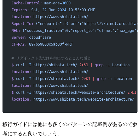
Cache-Control:
 max-age=
3600
Expires:
 Sat,
 22
 Jun
 2024
 10:53:09
 GMT
Location:
 https://www.shibata.tech/
Report-To:
 {"endpoints":[{"url":"https:\/\/a.nel.cloudflar
NEL:
 {"success_fraction":0,"report_to":"cf-nel","max_age":
Server:
 cloudflare
CF-RAY:
 897b59800c5ab00f-NRT
# リダイレクト先だけを抽出するとこんな感じ
$
 curl
 -I
 http://shibata.tech/
 2>&1
 |
 grep
 -i
 Location
Location:
 https://www.shibata.tech/
$
 curl
 -I
 https://shibata.tech/
 2>&1
 |
 grep
 -i
 Location
location:
 https://www.shibata.tech/
$
 curl
 -I
 https://shibata.tech/website-architecture/
 2>&1
 
location:
 https://www.shibata.tech/website-architecture/
移行ガイドには他にも多くのパターンの記載例があるので参
考にすると良いでしょう。