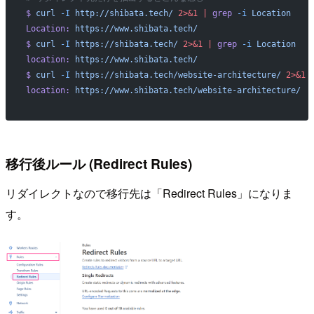
$
 curl
 -I
 http://shibata.tech/
 2>&1
 |
 grep
 -i
 Location
Location:
 https://www.shibata.tech/
$
 curl
 -I
 https://shibata.tech/
 2>&1
 |
 grep
 -i
 Location
location:
 https://www.shibata.tech/
$
 curl
 -I
 https://shibata.tech/website-architecture/
 2>&1
 
location:
 https://www.shibata.tech/website-architecture/
移行後ルール (Redirect Rules)
リダイレクトなので移行先は「Redirect Rules」になりま
す。