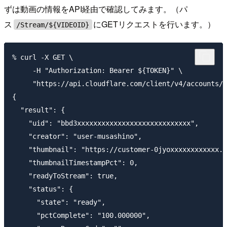
ずは動画の情報をAPI経由で確認してみます。（パ
ス
にGETリクエストを行います。）
/Stream/${VIDEOID}
% curl -X GET \

     -H "Authorization: Bearer ${TOKEN}" \

     "https://api.cloudflare.com/client/v4/accounts/$
{

  "result": {

    "uid": "bbd3xxxxxxxxxxxxxxxxxxxxxxxxxxxx",

    "creator": "user-musashino",

    "thumbnail": "https://customer-0jyoxxxxxxxxxxxx.c
    "thumbnailTimestampPct": 0,

    "readyToStream": true,

    "status": {

      "state": "ready",

      "pctComplete": "100.000000",
