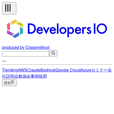
produced by Classmethod
Trending
AWS
Claude
Bedrock
Google Cloud
Azure
セミナー
会
社説明会
勉強会
事例
採用
目次