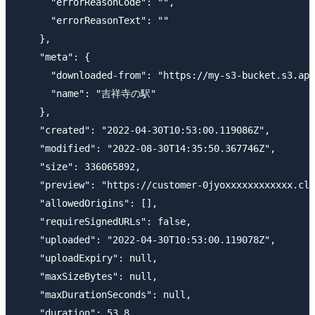
      "errorReasonCode": "",

      "errorReasonText": ""

    },

    "meta": {

      "downloaded-from": "https://my-s3-bucket.s3.ap-
      "name": "吉祥寺の駅"

    },

    "created": "2022-04-30T10:53:00.119086Z",

    "modified": "2022-08-30T14:35:50.367746Z",

    "size": 336065892,

    "preview": "https://customer-0jyoxxxxxxxxxxxx.clo
    "allowedOrigins": [],

    "requireSignedURLs": false,

    "uploaded": "2022-04-30T10:53:00.119078Z",

    "uploadExpiry": null,

    "maxSizeBytes": null,

    "maxDurationSeconds": null,

    "duration": 53.8,
