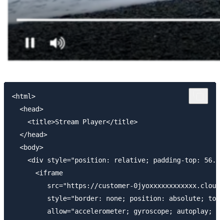
<html>

  <head>

    <title>Stream Player</title>

  </head>

  <body>

    <div style="position: relative; padding-top: 56.2
      <iframe 

         src="https://customer-0jyoxxxxxxxxxxxx.cloud
         style="border: none; position: absolute; top
         allow="accelerometer; gyroscope; autoplay; e