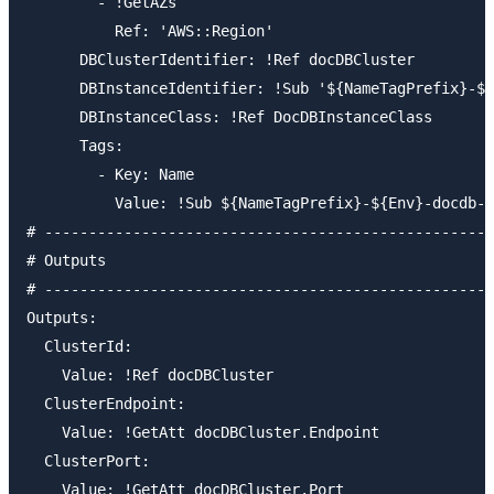
        - !GetAZs

          Ref: 'AWS::Region'

      DBClusterIdentifier: !Ref docDBCluster

      DBInstanceIdentifier: !Sub '${NameTagPrefix}-${
      DBInstanceClass: !Ref DocDBInstanceClass

      Tags:

        - Key: Name

          Value: !Sub ${NameTagPrefix}-${Env}-docdb-i
# ---------------------------------------------------
# Outputs

# ---------------------------------------------------
Outputs:

  ClusterId:

    Value: !Ref docDBCluster

  ClusterEndpoint:

    Value: !GetAtt docDBCluster.Endpoint

  ClusterPort:

    Value: !GetAtt docDBCluster.Port
