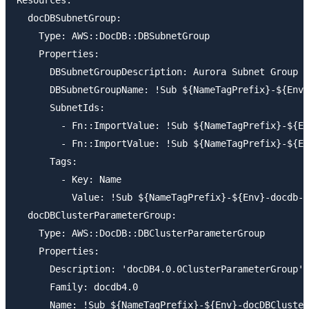
Resources:

  docDBSubnetGroup:

    Type: AWS::DocDB::DBSubnetGroup

    Properties:

      DBSubnetGroupDescription: Aurora Subnet Group

      DBSubnetGroupName: !Sub ${NameTagPrefix}-${Env}
      SubnetIds:

        - Fn::ImportValue: !Sub ${NameTagPrefix}-${En
        - Fn::ImportValue: !Sub ${NameTagPrefix}-${En
      Tags:

        - Key: Name

          Value: !Sub ${NameTagPrefix}-${Env}-docdb-s
  docDBClusterParameterGroup:

    Type: AWS::DocDB::DBClusterParameterGroup

    Properties:

      Description: 'docDB4.0.0ClusterParameterGroup'

      Family: docdb4.0

      Name: !Sub ${NameTagPrefix}-${Env}-docDBCluster