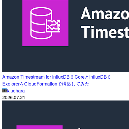
Amazon Timestream for InfluxDB 3 CoreとInfluxDB 3
ExplorerをCloudFormationで構築してみた
k.uehara
2026.07.21