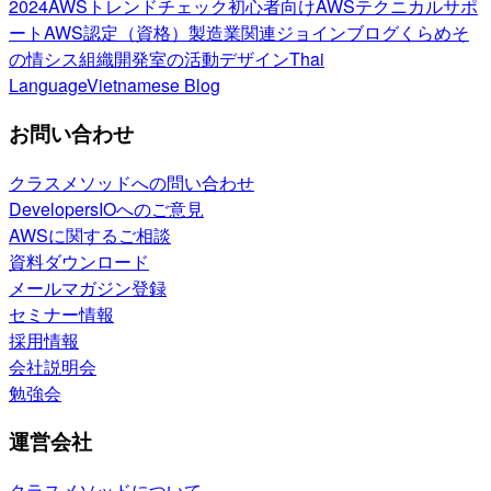
2024
AWSトレンドチェック
初心者向け
AWSテクニカルサポ
ート
AWS認定（資格）
製造業関連
ジョインブログ
くらめそ
の情シス
組織開発室の活動
デザイン
Thai
Language
Vietnamese Blog
お問い合わせ
クラスメソッドへの問い合わせ
DevelopersIOへのご意見
AWSに関するご相談
資料ダウンロード
メールマガジン登録
セミナー情報
採用情報
会社説明会
勉強会
運営会社
クラスメソッドについて