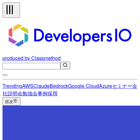
produced by Classmethod
Trending
AWS
Claude
Bedrock
Google Cloud
Azure
セミナー
会
社説明会
勉強会
事例
採用
目次