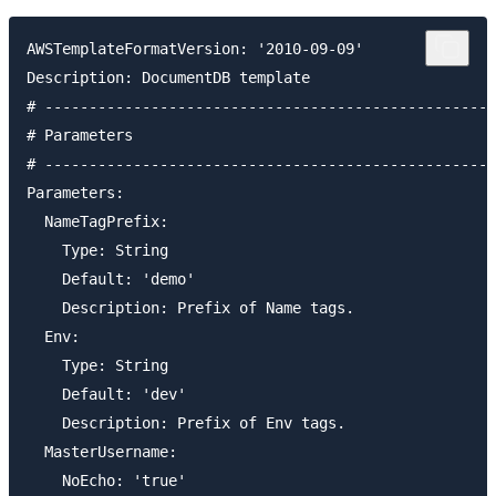
AWSTemplateFormatVersion: '2010-09-09'

Description: DocumentDB template

# ---------------------------------------------------
# Parameters

# ---------------------------------------------------
Parameters:

  NameTagPrefix:

    Type: String

    Default: 'demo'

    Description: Prefix of Name tags.

  Env:

    Type: String

    Default: 'dev'

    Description: Prefix of Env tags.

  MasterUsername:

    NoEcho: 'true'
