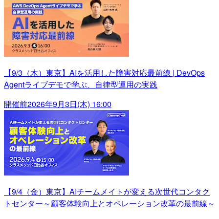
【9/3（木）東京】AIを活用した障害対応最前線 | DevOps
Agentライブデモで学ぶ、自律型運用の実践
開催前
2026年9月3日(木) 16:00
【9/4（金）東京】AIチームメイトが変える次世代コンタク
トセンター～顧客体験向上とオペレーション改革の最前線～