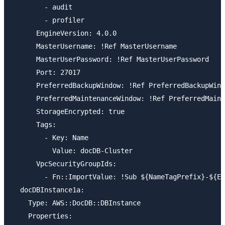
        - audit

        - profiler

      EngineVersion: 4.0.0

      MasterUsername: !Ref MasterUsername

      MasterUserPassword: !Ref MasterUserPassword

      Port: 27017

      PreferredBackupWindow: !Ref PreferredBackupWind
      PreferredMaintenanceWindow: !Ref PreferredMaint
      StorageEncrypted: true

      Tags:

        - Key: Name

          Value: docDB-Cluster

      VpcSecurityGroupIds:

        - Fn::ImportValue: !Sub ${NameTagPrefix}-${En
  docDBInstance1a:

    Type: AWS::DocDB::DBInstance

    Properties:
