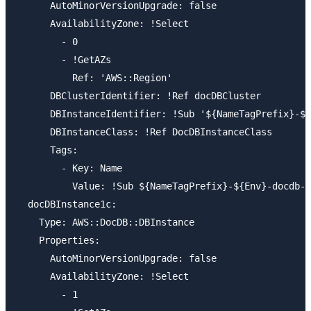
      AutoMinorVersionUpgrade: false

      AvailabilityZone: !Select

        - 0

        - !GetAZs

          Ref: 'AWS::Region'

      DBClusterIdentifier: !Ref docDBCluster

      DBInstanceIdentifier: !Sub '${NameTagPrefix}-${
      DBInstanceClass: !Ref DocDBInstanceClass

      Tags:

        - Key: Name

          Value: !Sub ${NameTagPrefix}-${Env}-docdb-i
  docDBInstance1c:

    Type: AWS::DocDB::DBInstance

    Properties:

      AutoMinorVersionUpgrade: false

      AvailabilityZone: !Select

        - 1
