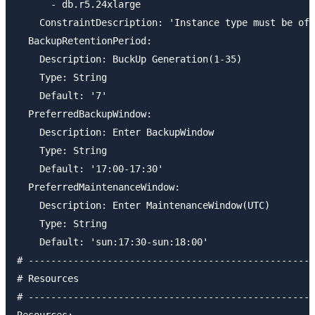
      - db.r5.24xlarge

    ConstraintDescription: 'Instance type must be of 
  BackupRetentionPeriod:

    Description: BuckUp Generation(1-35)

    Type: String

    Default: '7'

  PreferredBackupWindow:

    Description: Enter BackupWindow

    Type: String

    Default: '17:00-17:30'

  PreferredMaintenanceWindow:

    Description: Enter MaintenanceWindow(UTC)

    Type: String

    Default: 'sun:17:30-sun:18:00'

# ---------------------------------------------------
# Resources

# ---------------------------------------------------