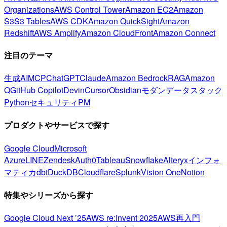
Organizations
AWS Control Tower
Amazon EC2
Amazon
S3
S3 Tables
AWS CDK
Amazon QuickSight
Amazon
Redshift
AWS Amplify
Amazon CloudFront
Amazon Connect
注目のテーマ
生成AI
MCP
ChatGPT
Claude
Amazon Bedrock
RAG
Amazon
Q
GitHub Copilot
Devin
Cursor
Obsidian
モダンデータスタック
Python
セキュリティ
PM
プロダクトやサービスで探す
Google Cloud
Microsoft
Azure
LINE
Zendesk
Auth0
Tableau
Snowflake
Alteryx
インフォ
マティカ
dbt
DuckDB
Cloudflare
Splunk
Vision One
Notion
特集やシリーズから探す
Google Cloud Next ’25
AWS re:Invent 2025
AWS再入門