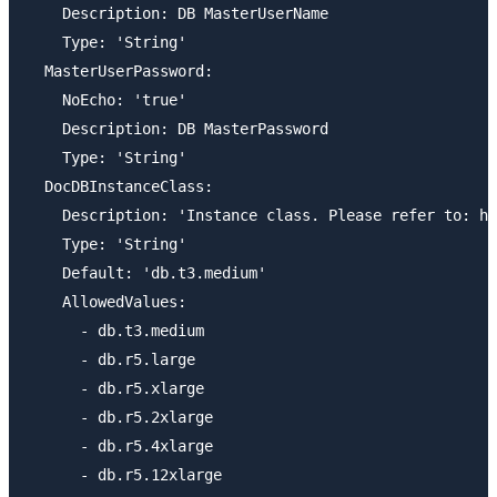
    Description: DB MasterUserName

    Type: 'String'

  MasterUserPassword:

    NoEcho: 'true'

    Description: DB MasterPassword

    Type: 'String'

  DocDBInstanceClass:

    Description: 'Instance class. Please refer to: ht
    Type: 'String'

    Default: 'db.t3.medium'

    AllowedValues:

      - db.t3.medium

      - db.r5.large

      - db.r5.xlarge

      - db.r5.2xlarge

      - db.r5.4xlarge

      - db.r5.12xlarge
