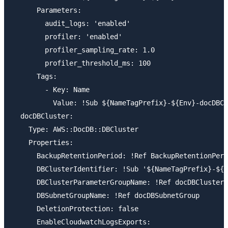
      Parameters:

        audit_logs: 'enabled'

        profiler: 'enabled'

        profiler_sampling_rate: 1.0

        profiler_threshold_ms: 100

      Tags:

        - Key: Name

          Value: !Sub ${NameTagPrefix}-${Env}-docDBCl
  docDBCluster:

    Type: AWS::DocDB::DBCluster

    Properties:

      BackupRetentionPeriod: !Ref BackupRetentionPeri
      DBClusterIdentifier: !Sub '${NameTagPrefix}-${E
      DBClusterParameterGroupName: !Ref docDBClusterP
      DBSubnetGroupName: !Ref docDBSubnetGroup

      DeletionProtection: false

      EnableCloudwatchLogsExports:
