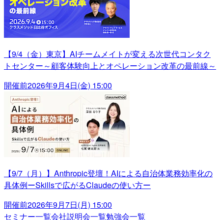
【9/4（金）東京】AIチームメイトが変える次世代コンタク
トセンター～顧客体験向上とオペレーション改革の最前線～
開催前
2026年9月4日(金) 15:00
【9/7（月）】Anthropic登壇！AIによる自治体業務効率化の
具体例ーSkillsで広がるClaudeの使い方ー
開催前
2026年9月7日(月) 15:00
セミナー一覧
会社説明会一覧
勉強会一覧