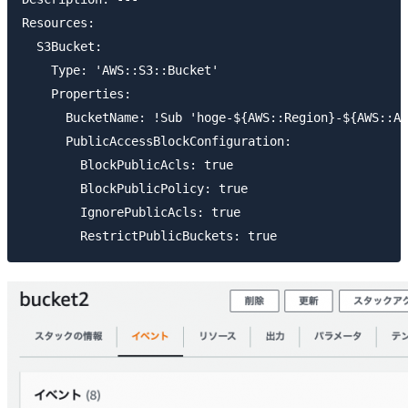
Resources:

  S3Bucket:

    Type: 'AWS::S3::Bucket'

    Properties:

      BucketName: !Sub 'hoge-${AWS::Region}-${AWS::Ac
      PublicAccessBlockConfiguration:

        BlockPublicAcls: true

        BlockPublicPolicy: true

        IgnorePublicAcls: true
