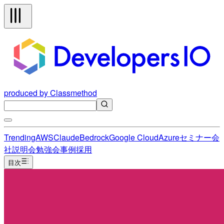
produced by Classmethod
Trending
AWS
Claude
Bedrock
Google Cloud
Azure
セミナー
会
社説明会
勉強会
事例
採用
目次