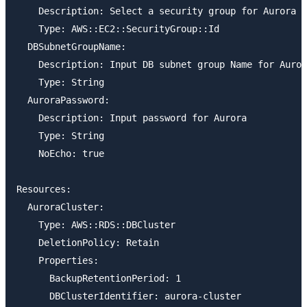
    Description: Select a security group for Aurora

    Type: AWS::EC2::SecurityGroup::Id

  DBSubnetGroupName:

    Description: Input DB subnet group Name for Auror
    Type: String

  AuroraPassword:

    Description: Input password for Aurora

    Type: String

    NoEcho: true

Resources:

  AuroraCluster:

    Type: AWS::RDS::DBCluster

    DeletionPolicy: Retain

    Properties:

      BackupRetentionPeriod: 1

      DBClusterIdentifier: aurora-cluster
