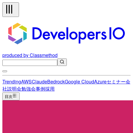
produced by Classmethod
Trending
AWS
Claude
Bedrock
Google Cloud
Azure
セミナー
会
社説明会
勉強会
事例
採用
目次