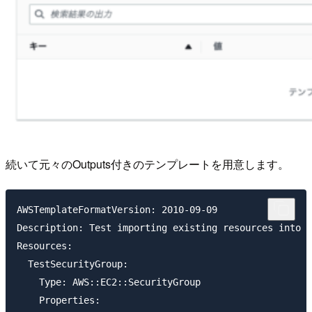
続いて元々のOutputs付きのテンプレートを用意します。
AWSTemplateFormatVersion: 2010-09-09

Description: Test importing existing resources into a
Resources:

  TestSecurityGroup:

    Type: AWS::EC2::SecurityGroup

    Properties:
