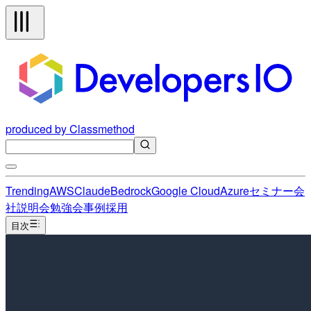
produced by Classmethod
Trending
AWS
Claude
Bedrock
Google Cloud
Azure
セミナー
会
社説明会
勉強会
事例
採用
目次