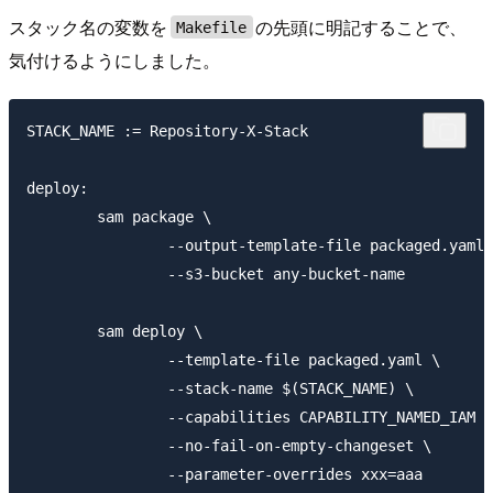
スタック名の変数を
の先頭に明記することで、
Makefile
気付けるようにしました。
STACK_NAME := Repository-X-Stack

deploy:

	sam package \

		--output-template-file packaged.yaml \

		--s3-bucket any-bucket-name

	sam deploy \

		--template-file packaged.yaml \

		--stack-name $(STACK_NAME) \

		--capabilities CAPABILITY_NAMED_IAM \

		--no-fail-on-empty-changeset \
