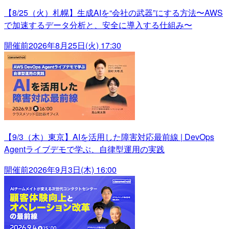
【8/25（火）札幌】生成AIを“会社の武器”にする方法〜AWS
で加速するデータ分析と、安全に導入する仕組み〜
開催前
2026年8月25日(火) 17:30
【9/3（木）東京】AIを活用した障害対応最前線 | DevOps
Agentライブデモで学ぶ、自律型運用の実践
開催前
2026年9月3日(木) 16:00