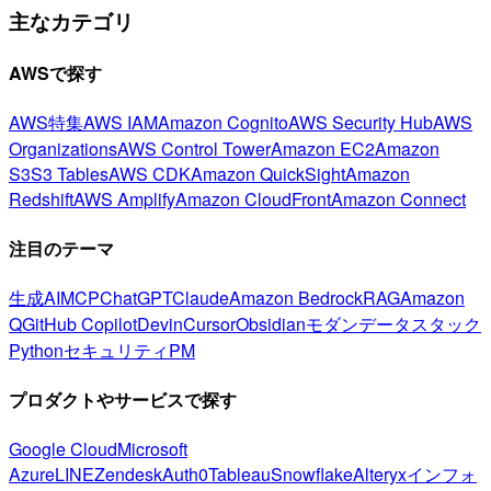
主なカテゴリ
AWSで探す
AWS特集
AWS IAM
Amazon Cognito
AWS Security Hub
AWS
Organizations
AWS Control Tower
Amazon EC2
Amazon
S3
S3 Tables
AWS CDK
Amazon QuickSight
Amazon
Redshift
AWS Amplify
Amazon CloudFront
Amazon Connect
注目のテーマ
生成AI
MCP
ChatGPT
Claude
Amazon Bedrock
RAG
Amazon
Q
GitHub Copilot
Devin
Cursor
Obsidian
モダンデータスタック
Python
セキュリティ
PM
プロダクトやサービスで探す
Google Cloud
Microsoft
Azure
LINE
Zendesk
Auth0
Tableau
Snowflake
Alteryx
インフォ