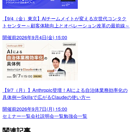
【9/4（金）東京】AIチームメイトが変える次世代コンタク
トセンター～顧客体験向上とオペレーション改革の最前線～
開催前
2026年9月4日(金) 15:00
【9/7（月）】Anthropic登壇！AIによる自治体業務効率化の
具体例ーSkillsで広がるClaudeの使い方ー
開催前
2026年9月7日(月) 15:00
セミナー一覧
会社説明会一覧
勉強会一覧
関連記事