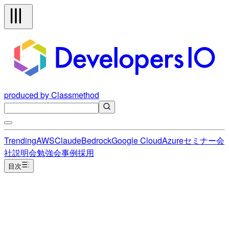
produced by Classmethod
Trending
AWS
Claude
Bedrock
Google Cloud
Azure
セミナー
会
社説明会
勉強会
事例
採用
目次