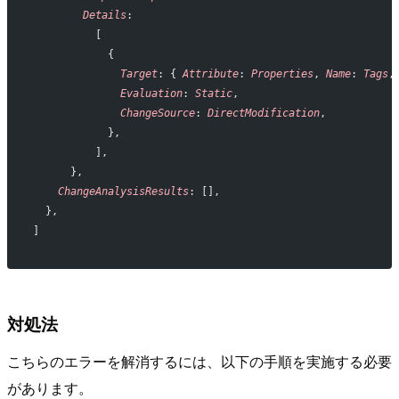
        Details
:
          [
            {
              Target
: { 
Attribute
: 
Properties
, 
Name
: 
Tags
,
              Evaluation
: 
Static
,
              ChangeSource
: 
DirectModification
,
            },
          ],
      },
    ChangeAnalysisResults
: [],
  },
]
対処法
こちらのエラーを解消するには、以下の手順を実施する必要
があります。