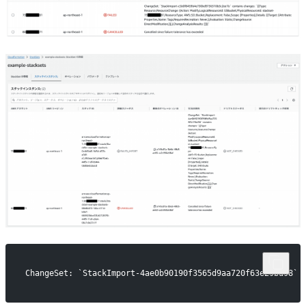
ChangeSet: `StackImport-4ae0b90190f3565d9aa720f63e29bd98` 