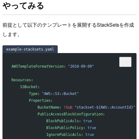
やってみる
前提として以下のテンプレートを展開するStackSetsを作成
します。
example-stacksets.yaml
AWSTemplateFormatVersion
: 
"2010-09-09"
Resources
:
    S3Bucket
:
        Type
: 
"AWS::S3::Bucket"
        Properties
:
            BucketName
: 
!Sub
 "stackset-${AWS::AccountId}"
            PublicAccessBlockConfiguration
:
                BlockPublicAcls
: 
true
                BlockPublicPolicy
: 
true
                IgnorePublicAcls
: 
true