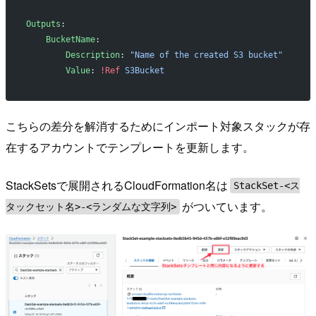
Outputs
:
    BucketName
:
        Description
: 
"Name of the created S3 bucket"
        Value
: 
!Ref
 S3Bucket
こちらの差分を解消するためにインポート対象スタックが存
在するアカウントでテンプレートを更新します。
StackSetsで展開されるCloudFormation名は
StackSet-<ス
がついています。
タックセット名>-<ランダムな文字列>