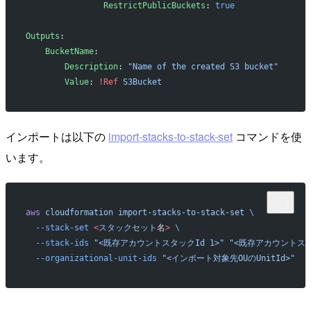
                RestrictPublicBuckets
: 
true
Outputs
:
    BucketName
:
        Description
: 
"Name of the created S3 bucket"
        Value
: 
!Ref
 S3Bucket
インポートは以下の
import-stacks-to-stack-set
コマンドを使
います。
aws
 cloudformation
 import-stacks-to-stack-set
 \
  --stack-set
 <
スタックセット
名
>
 \
  --stack-ids
 "<既存アカウントスタックId 1>"
 "<既存アカウントスタ
  --organizational-unit-ids
 "<インポート対象先OUのUnitId>"