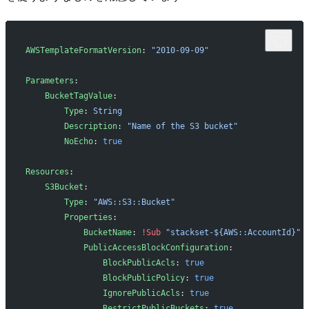
AWSTemplateFormatVersion
: 
"2010-09-09"
Parameters
:
    BucketTagValue
:
        Type
: 
String
        Description
: 
"Name of the S3 bucket"
        NoEcho
: 
true
Resources
:
    S3Bucket
:
        Type
: 
"AWS::S3::Bucket"
        Properties
:
            BucketName
: 
!Sub
 "stackset-${AWS::AccountId}"
            PublicAccessBlockConfiguration
:
                BlockPublicAcls
: 
true
                BlockPublicPolicy
: 
true
                IgnorePublicAcls
: 
true
                RestrictPublicBuckets
: 
true