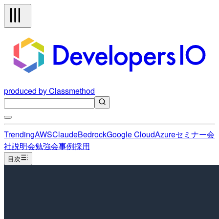
produced by Classmethod
Trending
AWS
Claude
Bedrock
Google Cloud
Azure
セミナー
会
社説明会
勉強会
事例
採用
目次