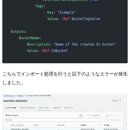
            Tags
:
                - 
Key
: 
"Example"
                  Value
: 
!Ref
 BucketTagValue
Outputs
:
    BucketName
:
        Description
: 
"Name of the created S3 bucket"
        Value
: 
!Ref
 S3Bucket
こちらでインポート処理を行うと以下のようなエラーが発生
しました。