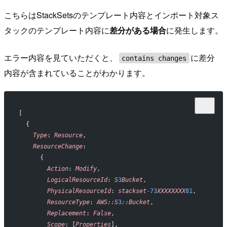
こちらはStackSetsのテンプレート内容とインポート対象ス
タックのテンプレート内容に
差分がある場合
に発生します。
エラー内容を見ていただくと、
に差分
contains changes
内容が含まれていることがわかります。
[
  {
    Type
: 
Resource
,
    ResourceChange
:
      {
        Action
: 
Modify
,
        LogicalResourceId
: 
S
3
Bucket
,
        PhysicalResourceId
: 
stackset
-73
XXXXXXXX
81
,
        ResourceType
: 
AWS::S
3
::Bucket
,
        Replacement
: 
False
,
        Scope
: [
Properties
],