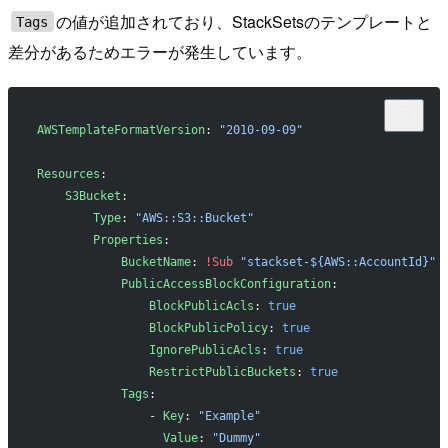
の値が追加されており、StackSetsのテンプレートと
Tags
差分があるためエラーが発生しています。
AWSTemplateFormatVersion
: 
"2010-09-09"
Resources
:
    S3Bucket
:
        Type
: 
"AWS::S3::Bucket"
        Properties
:
            BucketName
: 
!Sub
 "stackset-${AWS::AccountId}"
            PublicAccessBlockConfiguration
:
                BlockPublicAcls
: 
true
                BlockPublicPolicy
: 
true
                IgnorePublicAcls
: 
true
                RestrictPublicBuckets
: 
true
            Tags
:
                - 
Key
: 
"Example"
                  Value
: 
"Dummy"