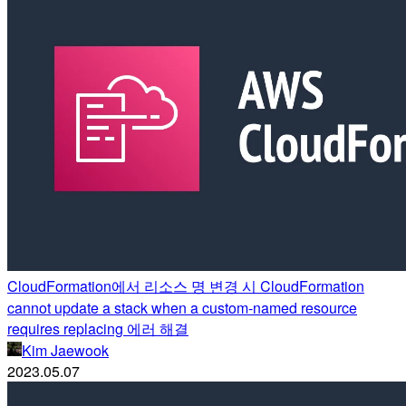
CloudFormation에서 리소스 명 변경 시 CloudFormation
cannot update a stack when a custom-named resource
requires replacing 에러 해결
Kim Jaewook
2023.05.07