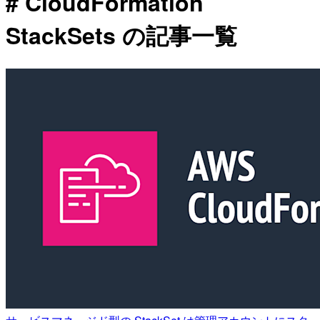
# CloudFormation
StackSets の記事一覧