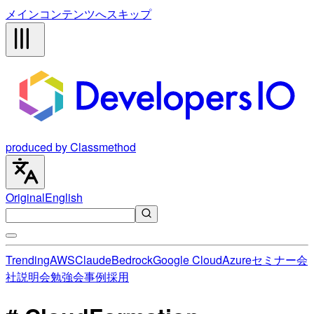
メインコンテンツへスキップ
produced by Classmethod
Original
English
Trending
AWS
Claude
Bedrock
Google Cloud
Azure
セミナー
会
社説明会
勉強会
事例
採用