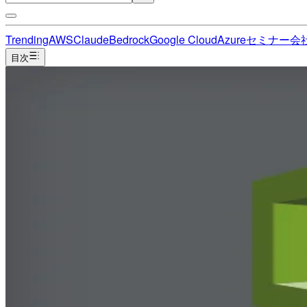
Trending
AWS
Claude
Bedrock
Google Cloud
Azure
セミナー
会
目次