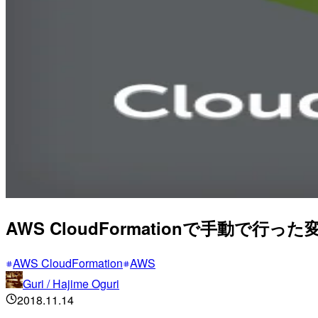
AWS CloudFormationで手動で
AWS CloudFormation
AWS
Guri / Hajime Oguri
2018.11.14