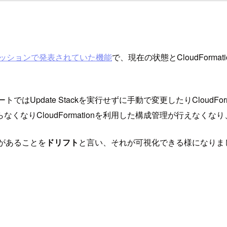
017のセッションで発表されていた機能
で、現在の状態とCloudFor
ートではUpdate Stackを実行せずに手動で変更したりClou
なりCloudFormationを利用した構成管理が行えなく
離があることを
ドリフト
と言い、それが可視化できる様になりま
。