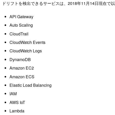
ドリフトを検出できるサービスは、2018年11月14日現在
API Gateway
Auto Scaling
CloudTrail
CloudWatch Events
CloudWatch Logs
DynamoDB
Amazon EC2
Amazon ECS
Elastic Load Balancing
IAM
AWS IoT
Lambda