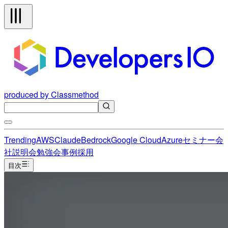
produced by Classmethod
Trending
AWS
Claude
Bedrock
Google Cloud
Azure
セミナー
会
社説明会
勉強会
事例
採用
目次