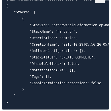
{

    "Stacks": [

        {

            "StackId": "arn:aws:cloudformation:ap-nor
            "StackName": "hands-on",

            "Description": "sample",

            "CreationTime": "2018-10-29T05:56:26.057Z
            "RollbackConfiguration": {},

            "StackStatus": "CREATE_COMPLETE",

            "DisableRollback": false,

            "NotificationARNs": [],

            "Tags": [],

            "EnableTerminationProtection": false

        }

    ]
