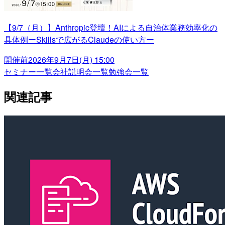
【9/7（月）】Anthropic登壇！AIによる自治体業務効率化の
具体例ーSkillsで広がるClaudeの使い方ー
開催前
2026年9月7日(月) 15:00
セミナー一覧
会社説明会一覧
勉強会一覧
関連記事