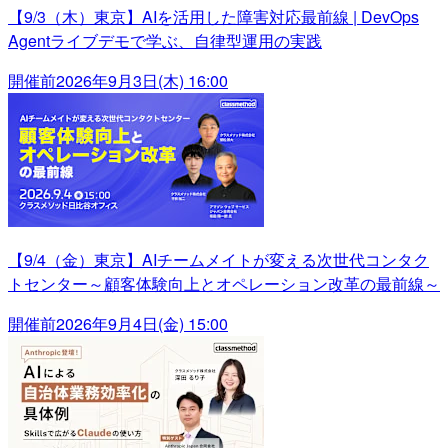
【9/3（木）東京】AIを活用した障害対応最前線 | DevOps
Agentライブデモで学ぶ、自律型運用の実践
開催前
2026年9月3日(木) 16:00
【9/4（金）東京】AIチームメイトが変える次世代コンタク
トセンター～顧客体験向上とオペレーション改革の最前線～
開催前
2026年9月4日(金) 15:00