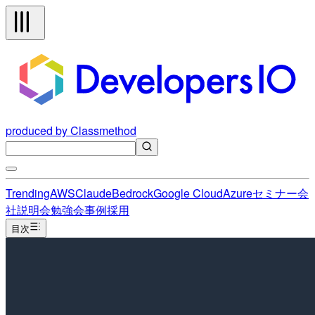
produced by Classmethod
Trending
AWS
Claude
Bedrock
Google Cloud
Azure
セミナー
会
社説明会
勉強会
事例
採用
目次