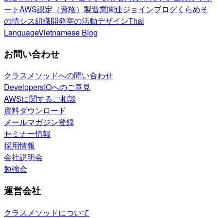
ート
AWS認定（資格）
製造業関連
ジョインブログ
くらめそ
の情シス
組織開発室の活動
デザイン
Thai
Language
Vietnamese Blog
お問い合わせ
クラスメソッドへの問い合わせ
DevelopersIOへのご意見
AWSに関するご相談
資料ダウンロード
メールマガジン登録
セミナー情報
採用情報
会社説明会
勉強会
運営会社
クラスメソッドについて