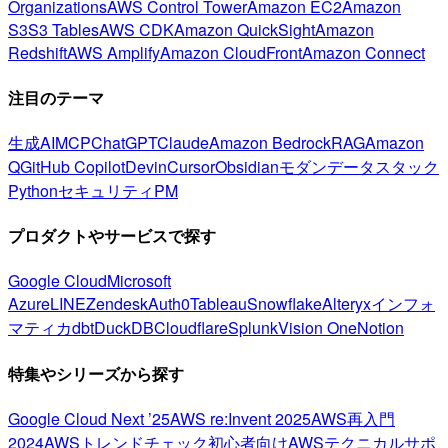
Organizations
AWS Control Tower
Amazon EC2
Amazon
S3
S3 Tables
AWS CDK
Amazon QuickSight
Amazon
Redshift
AWS Amplify
Amazon CloudFront
Amazon Connect
注目のテーマ
生成AI
MCP
ChatGPT
Claude
Amazon Bedrock
RAG
Amazon
Q
GitHub Copilot
Devin
Cursor
Obsidian
モダンデータスタック
Python
セキュリティ
PM
プロダクトやサービスで探す
Google Cloud
Microsoft
Azure
LINE
Zendesk
Auth0
Tableau
Snowflake
Alteryx
インフォ
マティカ
dbt
DuckDB
Cloudflare
Splunk
Vision One
Notion
特集やシリーズから探す
Google Cloud Next ’25
AWS re:Invent 2025
AWS再入門
2024
AWSトレンドチェック
初心者向け
AWSテクニカルサポ