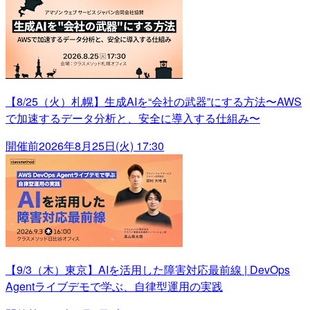
【8/25（火）札幌】生成AIを“会社の武器”にする方法〜AWS
で加速するデータ分析と、安全に導入する仕組み〜
開催前
2026年8月25日(火) 17:30
【9/3（木）東京】AIを活用した障害対応最前線 | DevOps
Agentライブデモで学ぶ、自律型運用の実践