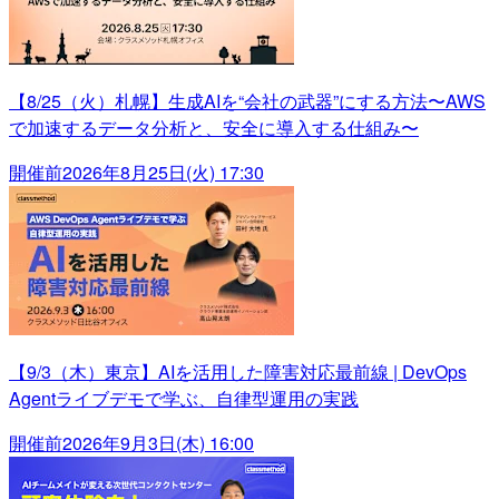
【8/25（火）札幌】生成AIを“会社の武器”にする方法〜AWS
で加速するデータ分析と、安全に導入する仕組み〜
開催前
2026年8月25日(火) 17:30
【9/3（木）東京】AIを活用した障害対応最前線 | DevOps
Agentライブデモで学ぶ、自律型運用の実践
開催前
2026年9月3日(木) 16:00