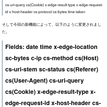
cs-uri-query cs(Cookie) x-edge-result-type x-edge-request-
id x-host-header cs-protocol cs-bytes time-taken
そして今回の新機能によって、以下のように変更されまし
た。
Fields: date time x-edge-location
sc-bytes c-ip cs-method cs(Host)
cs-uri-stem sc-status cs(Referer)
cs(User-Agent) cs-uri-query
cs(Cookie) x-edge-result-type x-
edge-request-id x-host-header cs-