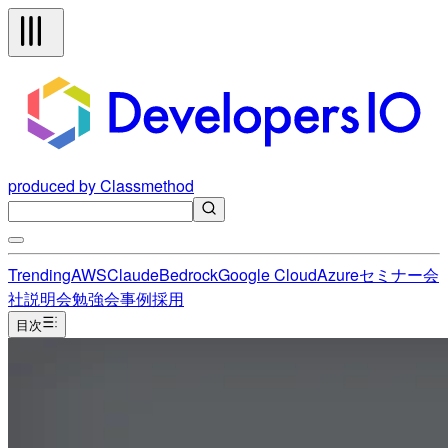
produced by Classmethod
Trending
AWS
Claude
Bedrock
Google Cloud
Azure
セミナー
会
社説明会
勉強会
事例
採用
目次