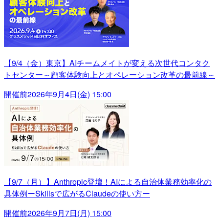
【9/4（金）東京】AIチームメイトが変える次世代コンタク
トセンター～顧客体験向上とオペレーション改革の最前線～
開催前
2026年9月4日(金) 15:00
【9/7（月）】Anthropic登壇！AIによる自治体業務効率化の
具体例ーSkillsで広がるClaudeの使い方ー
開催前
2026年9月7日(月) 15:00