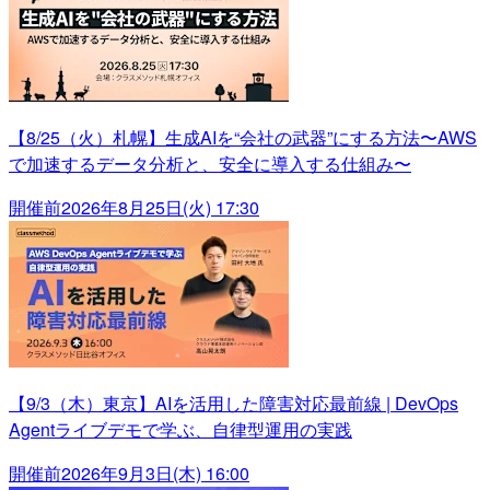
【8/25（火）札幌】生成AIを“会社の武器”にする方法〜AWS
で加速するデータ分析と、安全に導入する仕組み〜
開催前
2026年8月25日(火) 17:30
【9/3（木）東京】AIを活用した障害対応最前線 | DevOps
Agentライブデモで学ぶ、自律型運用の実践
開催前
2026年9月3日(木) 16:00