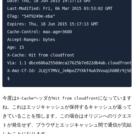
Date: Thu, 18 Jun 2015 14:17:13 GMT

Last-Modified: Fri, 06 Mar 2015 03:53:02 GMT

ETag: "54f9249e-eba"

Expires: Thu, 18 Jun 2015 15:17:13 GMT

Cache-Control: max-age=3600

Accept-Ranges: bytes

Age: 15

X-Cache: Hit from cloudfront

Via: 1.1 dbce606a255ddeca27625b7e822db4ab.cloudfront.
X-Amz-Cf-Id: JLQjY7MVz_JeNpxZ7YXkT4uA3VvuqihO8Er9jSEG
今度は
ヘッダが
になっています
X-Cache
Hit from cloudfront
ね。これはエッジキャッシュが保持するキャッシュが返って
きていることを指します。この場合はオリジンへのリクエス
トが発生せず、ブラウザとエッジキャッシュ間で通信が完結
したことになります。