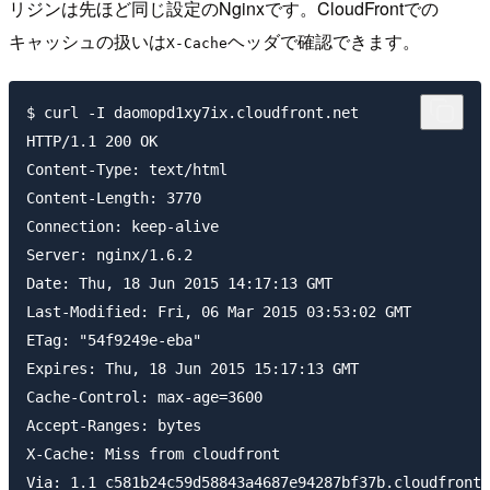
リジンは先ほど同じ設定のNginxです。CloudFrontでの
キャッシュの扱いは
ヘッダで確認できます。
X-Cache
$ curl -I daomopd1xy7ix.cloudfront.net

HTTP/1.1 200 OK

Content-Type: text/html

Content-Length: 3770

Connection: keep-alive

Server: nginx/1.6.2

Date: Thu, 18 Jun 2015 14:17:13 GMT

Last-Modified: Fri, 06 Mar 2015 03:53:02 GMT

ETag: "54f9249e-eba"

Expires: Thu, 18 Jun 2015 15:17:13 GMT

Cache-Control: max-age=3600

Accept-Ranges: bytes

X-Cache: Miss from cloudfront

Via: 1.1 c581b24c59d58843a4687e94287bf37b.cloudfront.