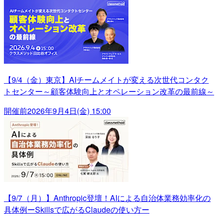
【9/4（金）東京】AIチームメイトが変える次世代コンタク
トセンター～顧客体験向上とオペレーション改革の最前線～
開催前
2026年9月4日(金) 15:00
【9/7（月）】Anthropic登壇！AIによる自治体業務効率化の
具体例ーSkillsで広がるClaudeの使い方ー