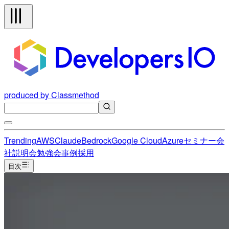
produced by Classmethod
Trending
AWS
Claude
Bedrock
Google Cloud
Azure
セミナー
会
社説明会
勉強会
事例
採用
目次