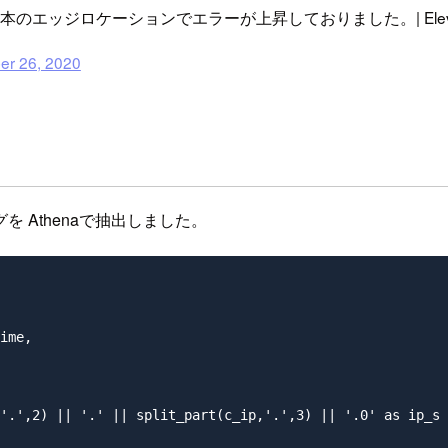
 日本のエッジロケーションでエラーが上昇しておりました。| Elevated Error
er 26, 2020
 Athenaで抽出しました。
ime,

'.',2) || '.' || split_part(c_ip,'.',3) || '.0' as ip_s
