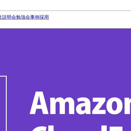
社説明会
勉強会
事例
採用