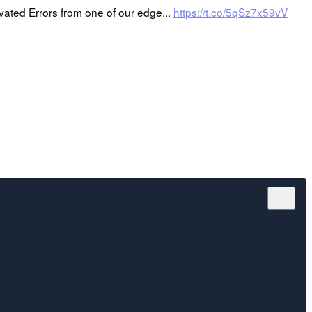
s from one of our edge...
https://t.co/5qSz7x59vV