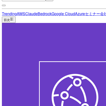
Trending
AWS
Claude
Bedrock
Google Cloud
Azure
セミナー
会
目次