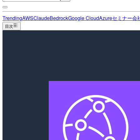
Trending
AWS
Claude
Bedrock
Google Cloud
Azure
セミナー
会
目次