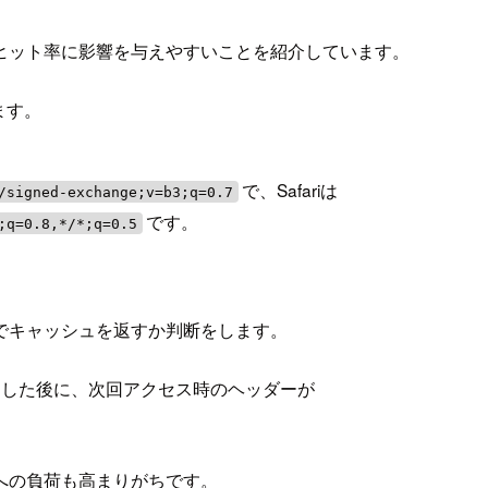
ヒット率に影響を与えやすいことを紹介しています。
ます。
で、Safariは
/signed-exchange;v=b3;q=0.7
です。
;q=0.8,*/*;q=0.5
でキャッシュを返すか判断をします。
スした後に、次回アクセス時のヘッダーが
への負荷も高まりがちです。