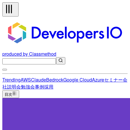
produced by Classmethod
Trending
AWS
Claude
Bedrock
Google Cloud
Azure
セミナー
会
社説明会
勉強会
事例
採用
目次