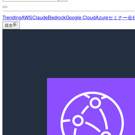
Trending
AWS
Claude
Bedrock
Google Cloud
Azure
セミナー
会
目次