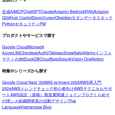
生成AI
MCP
ChatGPT
Claude
Amazon Bedrock
RAG
Amazon
Q
GitHub Copilot
Devin
Cursor
Obsidian
モダンデータスタック
Python
セキュリティ
PM
プロダクトやサービスで探す
Google Cloud
Microsoft
Azure
LINE
Zendesk
Auth0
Tableau
Snowflake
Alteryx
インフォ
マティカ
dbt
DuckDB
Cloudflare
Splunk
Vision One
Notion
特集やシリーズから探す
Google Cloud Next ’25
AWS re:Invent 2025
AWS再入門
2024
AWSトレンドチェック
初心者向け
AWSテクニカルサポ
ート
AWS認定（資格）
製造業関連
ジョインブログ
くらめそ
の情シス
組織開発室の活動
デザイン
Thai
Language
Vietnamese Blog