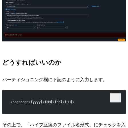
どうすればいいのか
パーティショニング欄に下記のように入力します。
/hogehoge/{yyyy}/{MM}/{dd}/{HH}/
その上で、「ハイブ互換のファイル名形式」にチェックを入