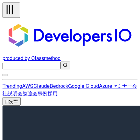
produced by Classmethod
Trending
AWS
Claude
Bedrock
Google Cloud
Azure
セミナー
会
社説明会
勉強会
事例
採用
目次