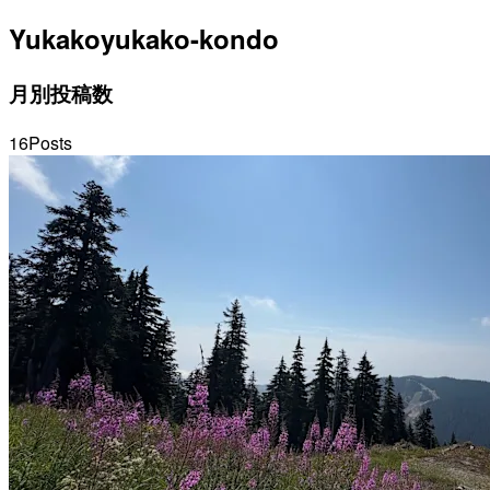
Yukako
yukako-kondo
月別投稿数
16
Posts