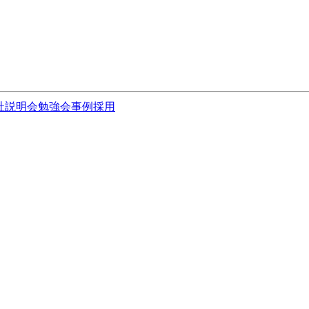
社説明会
勉強会
事例
採用