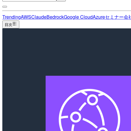
Trending
AWS
Claude
Bedrock
Google Cloud
Azure
セミナー
会
目次