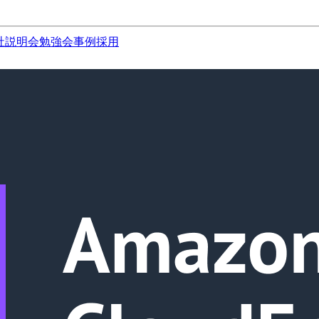
社説明会
勉強会
事例
採用