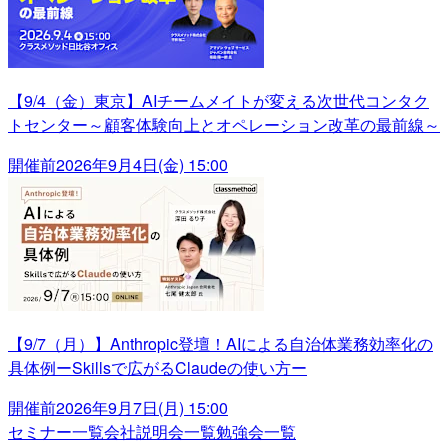
【9/4（金）東京】AIチームメイトが変える次世代コンタク
トセンター～顧客体験向上とオペレーション改革の最前線～
開催前
2026年9月4日(金) 15:00
【9/7（月）】Anthropic登壇！AIによる自治体業務効率化の
具体例ーSkillsで広がるClaudeの使い方ー
開催前
2026年9月7日(月) 15:00
セミナー一覧
会社説明会一覧
勉強会一覧