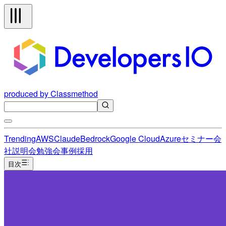
produced by Classmethod
Trending
AWS
Claude
Bedrock
Google Cloud
Azure
セミナー
会
社説明会
勉強会
事例
採用
目次