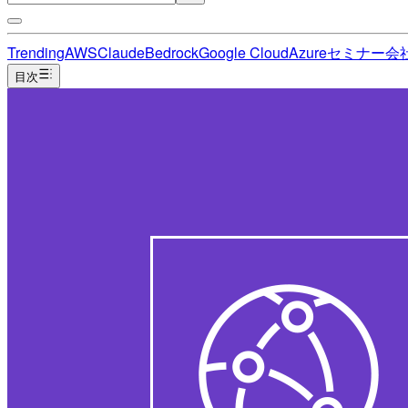
Trending
AWS
Claude
Bedrock
Google Cloud
Azure
セミナー
会
目次