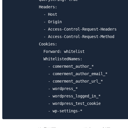
              Headers:

                - Host

                - Origin

                - Access-Control-Request-Headers

                - Access-Control-Request-Method

              Cookies:

                Forward: whitelist

                WhitelistedNames:

                  - comerment_author_*

                  - comerment_author_email_*

                  - comerment_author_url_*

                  - wordpress_*

                  - wordpress_logged_in_*

                  - wordpress_test_cookie
