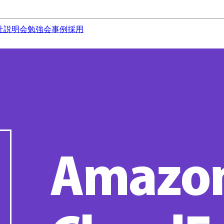
社説明会
勉強会
事例
採用