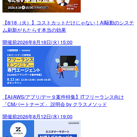
【8/18（火）】コストカットだけじゃない！AI駆動のシステ
ム刷新がもたらす本当の効果
開催前
2026年8月18日(火) 15:00
【AI/AWS/アプリ/データ案件特集】ITフリーランス向け
「CMパートナーズ」 説明会 by クラスメソッド
開催前
2026年8月12日(水) 19:00