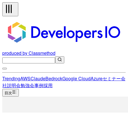
produced by Classmethod
Trending
AWS
Claude
Bedrock
Google Cloud
Azure
セミナー
会
社説明会
勉強会
事例
採用
目次