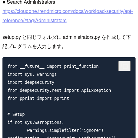
■ Search Administrators
https://cloudone.trendmicro.com/docs/workload-security/api-
reference/#tag/Administrators
setup.py と同じフォルダに administrators.py を作成して下
記プログラムを入力します。
from __future__ import print_function

import sys, warnings

import deepsecurity

from deepsecurity.rest import ApiException

from pprint import pprint

# Setup

if not sys.warnoptions:

	warnings.simplefilter("ignore")
