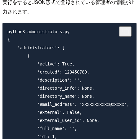
実行をするとJSON形式で登録されている管理者の情報が出
力されます。
python3 administrators.py

{

    'administrators': [

        {

            'active': True,

            'created': 123456789,

            'description': '',

            'directory_info': None,

            'directory_name': None,

            'email_address': 'xxxxxxxxxxx@xxxxx',

            'external': False,

            'external_user_id': None,

            'full_name': '',

            'id': 1,
