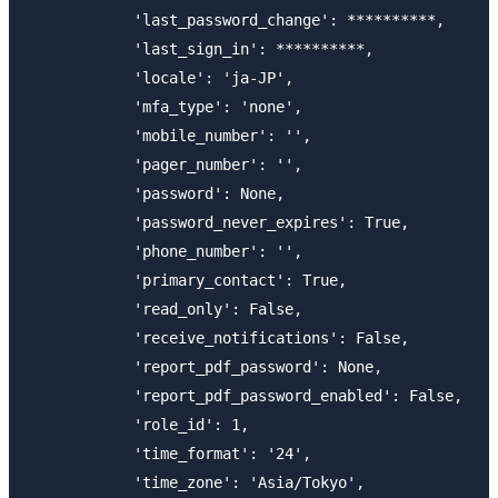
            'last_password_change': **********,

            'last_sign_in': **********,

            'locale': 'ja-JP',

            'mfa_type': 'none',

            'mobile_number': '',

            'pager_number': '',

            'password': None,

            'password_never_expires': True,

            'phone_number': '',

            'primary_contact': True,

            'read_only': False,

            'receive_notifications': False,

            'report_pdf_password': None,

            'report_pdf_password_enabled': False,

            'role_id': 1,

            'time_format': '24',

            'time_zone': 'Asia/Tokyo',
