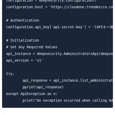
configuration = deepsecurity.Configuration()

configuration.host = 'https://cloudone.trendmicro.com
# Authentication

configuration.api_key['api-secret-key'] = '[AP
# Initialization

# Set Any Required Values

api_instance = deepsecurity.AdministratorsApi(deepsec
api_version = 'v1'

try:

	api_response = api_instance.list_administrators(api_version)

	pprint(api_response)

except ApiException as e:
