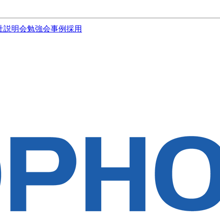
社説明会
勉強会
事例
採用