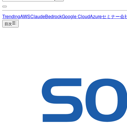
Trending
AWS
Claude
Bedrock
Google Cloud
Azure
セミナー
会
目次