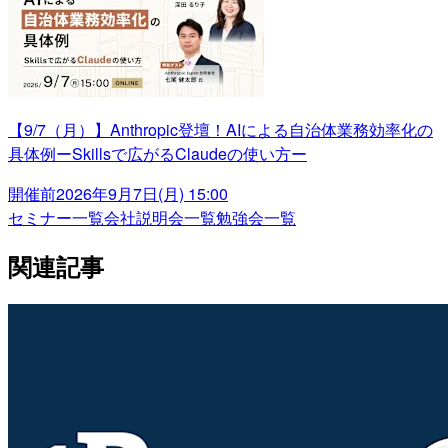
【9/7（月）】Anthropic登壇！AIによる自治体業務効率化の
具体例ーSkillsで広がるClaudeの使い方ー
開催前
2026年9月7日(月) 15:00
セミナー一覧
会社説明会一覧
勉強会一覧
関連記事