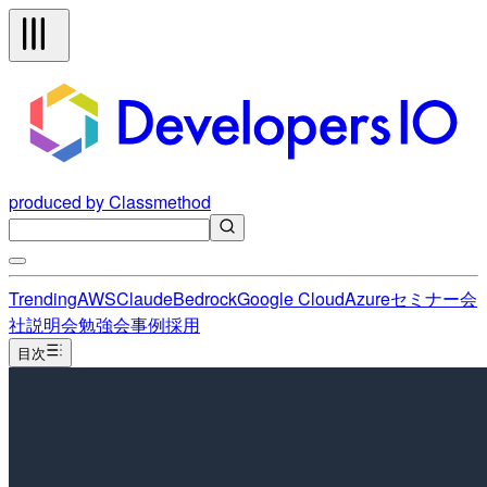
produced by Classmethod
Trending
AWS
Claude
Bedrock
Google Cloud
Azure
セミナー
会
社説明会
勉強会
事例
採用
目次