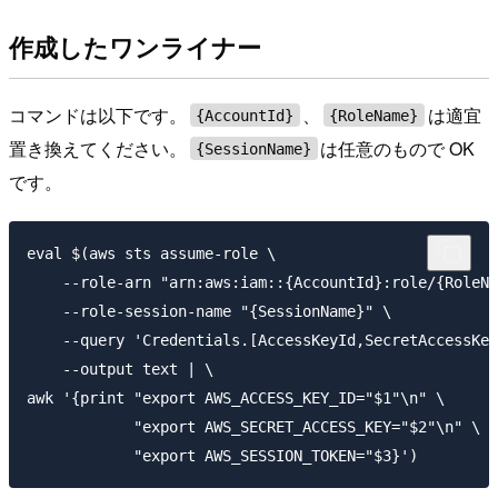
作成したワンライナー
コマンドは以下です。
、
は適宜
{AccountId}
{RoleName}
置き換えてください。
は任意のもので OK
{SessionName}
です。
eval $(aws sts assume-role \

    --role-arn "arn:aws:iam::{AccountId}:role/{RoleNa
    --role-session-name "{SessionName}" \

    --query 'Credentials.[AccessKeyId,SecretAccessKey
    --output text | \

awk '{print "export AWS_ACCESS_KEY_ID="$1"\n" \

            "export AWS_SECRET_ACCESS_KEY="$2"\n" \
