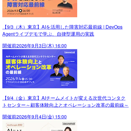
【9/3（木）東京】AIを活用した障害対応最前線 | DevOps
Agentライブデモで学ぶ、自律型運用の実践
開催前
2026年9月3日(木) 16:00
【9/4（金）東京】AIチームメイトが変える次世代コンタク
トセンター～顧客体験向上とオペレーション改革の最前線～
開催前
2026年9月4日(金) 15:00