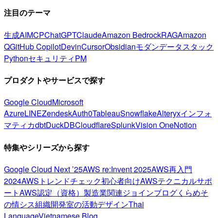
注目のテーマ
生成AI
MCP
ChatGPT
Claude
Amazon Bedrock
RAG
Amazon
Q
GitHub Copilot
Devin
Cursor
Obsidian
モダンデータスタック
Python
セキュリティ
PM
プロダクトやサービスで探す
Google Cloud
Microsoft
Azure
LINE
Zendesk
Auth0
Tableau
Snowflake
Alteryx
インフォ
マティカ
dbt
DuckDB
Cloudflare
Splunk
Vision One
Notion
特集やシリーズから探す
Google Cloud Next ’25
AWS re:Invent 2025
AWS再入門
2024
AWSトレンドチェック
初心者向け
AWSテクニカルサポ
ート
AWS認定（資格）
製造業関連
ジョインブログ
くらめそ
の情シス
組織開発室の活動
デザイン
Thai
Language
Vietnamese Blog