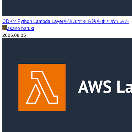
CDKでPython Lambda Layerを追加する方法をまとめてみた
asano haruki
2025.08.05