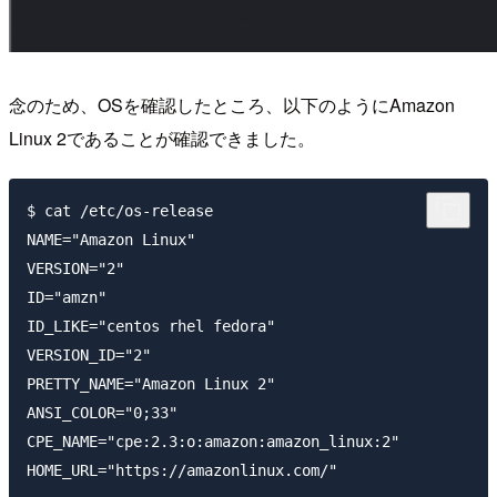
念のため、OSを確認したところ、以下のようにAmazon
Linux 2であることが確認できました。
$ cat /etc/os-release

NAME="Amazon Linux"

VERSION="2"

ID="amzn"

ID_LIKE="centos rhel fedora"

VERSION_ID="2"

PRETTY_NAME="Amazon Linux 2"

ANSI_COLOR="0;33"

CPE_NAME="cpe:2.3:o:amazon:amazon_linux:2"
