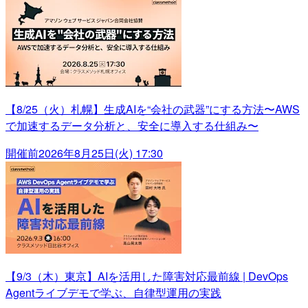
【8/25（火）札幌】生成AIを“会社の武器”にする方法〜AWS
で加速するデータ分析と、安全に導入する仕組み〜
開催前
2026年8月25日(火) 17:30
【9/3（木）東京】AIを活用した障害対応最前線 | DevOps
Agentライブデモで学ぶ、自律型運用の実践