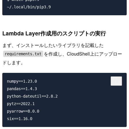
Lambda Layer作成用のスクリプトの実行
まず、インストールしたいライブラリを記載した
を作成し、CloudShell上にアップロー
requirements.txt
ドします。
numpy==1.23.0

pandas==1.4.3

python-dateutil==2.8.2

pytz==2022.1

pyarrow==8.0.0
