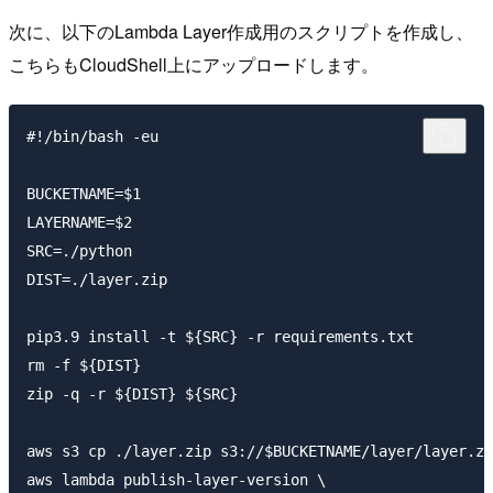
次に、以下のLambda Layer作成用のスクリプトを作成し、
こちらもCloudShell上にアップロードします。
#!/bin/bash -eu

BUCKETNAME=$1

LAYERNAME=$2

SRC=./python

DIST=./layer.zip

pip3.9 install -t ${SRC} -r requirements.txt

rm -f ${DIST}

zip -q -r ${DIST} ${SRC}

aws s3 cp ./layer.zip s3://$BUCKETNAME/layer/layer.zi
aws lambda publish-layer-version \
