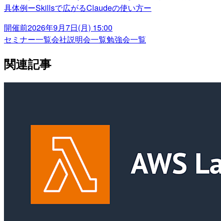
具体例ーSkillsで広がるClaudeの使い方ー
開催前
2026年9月7日(月) 15:00
セミナー一覧
会社説明会一覧
勉強会一覧
関連記事