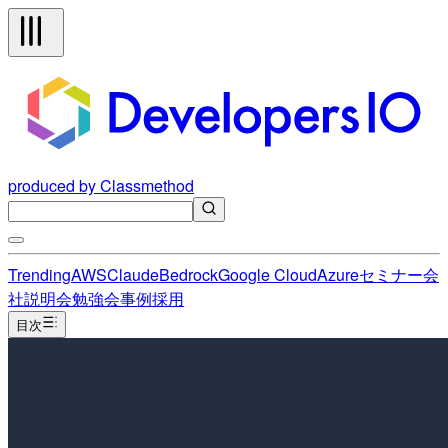
produced by Classmethod
Trending
AWS
Claude
Bedrock
Google Cloud
Azure
セミナー
会
社説明会
勉強会
事例
採用
目次