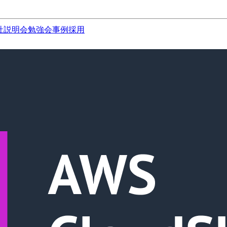
社説明会
勉強会
事例
採用