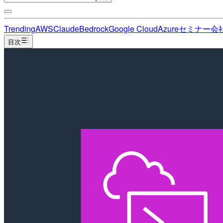
Trending
AWS
Claude
Bedrock
Google Cloud
Azure
セミナー
会
目次