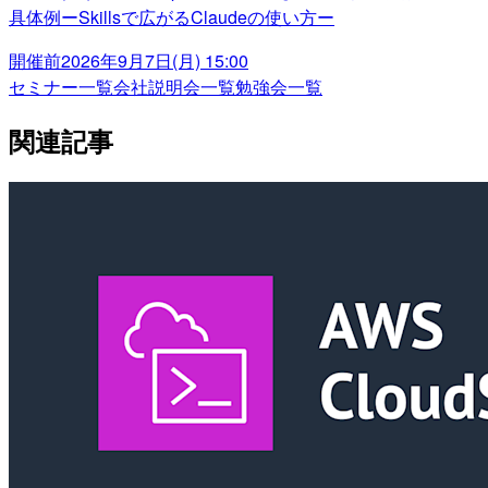
具体例ーSkillsで広がるClaudeの使い方ー
開催前
2026年9月7日(月) 15:00
セミナー一覧
会社説明会一覧
勉強会一覧
関連記事