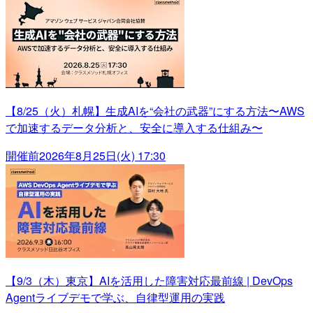
【8/25（火）札幌】生成AIを“会社の武器”にする方法〜AWS
で加速するデータ分析と、安全に導入する仕組み〜
開催前
2026年8月25日(火) 17:30
【9/3（木）東京】AIを活用した障害対応最前線 | DevOps
Agentライブデモで学ぶ、自律型運用の実践