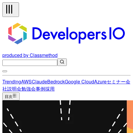
produced by Classmethod
Trending
AWS
Claude
Bedrock
Google Cloud
Azure
セミナー
会
社説明会
勉強会
事例
採用
目次