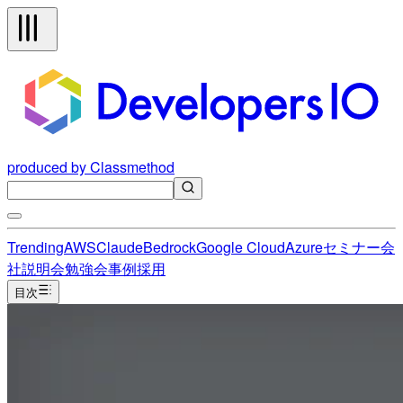
produced by Classmethod
Trending
AWS
Claude
Bedrock
Google Cloud
Azure
セミナー
会
社説明会
勉強会
事例
採用
目次