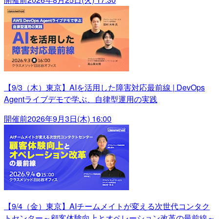
【9/3（木）東京】AIを活用した障害対応最前線 | DevOps
Agentライブデモで学ぶ、自律型運用の実践
開催前
2026年9月3日(木) 16:00
【9/4（金）東京】AIチームメイトが変える次世代コンタク
トセンター～顧客体験向上とオペレーション改革の最前線～