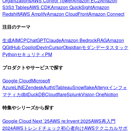
Organizations
AWS Control Tower
Amazon EC2
Amazon
S3
S3 Tables
AWS CDK
Amazon QuickSight
Amazon
Redshift
AWS Amplify
Amazon CloudFront
Amazon Connect
注目のテーマ
生成AI
MCP
ChatGPT
Claude
Amazon Bedrock
RAG
Amazon
Q
GitHub Copilot
Devin
Cursor
Obsidian
モダンデータスタック
Python
セキュリティ
PM
プロダクトやサービスで探す
Google Cloud
Microsoft
Azure
LINE
Zendesk
Auth0
Tableau
Snowflake
Alteryx
インフォ
マティカ
dbt
DuckDB
Cloudflare
Splunk
Vision One
Notion
特集やシリーズから探す
Google Cloud Next ’25
AWS re:Invent 2025
AWS再入門
2024
AWSトレンドチェック
初心者向け
AWSテクニカルサポ