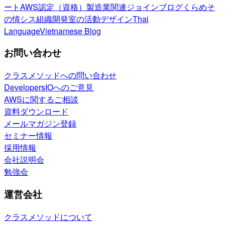
ート
AWS認定（資格）
製造業関連
ジョインブログ
くらめそ
の情シス
組織開発室の活動
デザイン
Thai
Language
Vietnamese Blog
お問い合わせ
クラスメソッドへの問い合わせ
DevelopersIOへのご意見
AWSに関するご相談
資料ダウンロード
メールマガジン登録
セミナー情報
採用情報
会社説明会
勉強会
運営会社
クラスメソッドについて