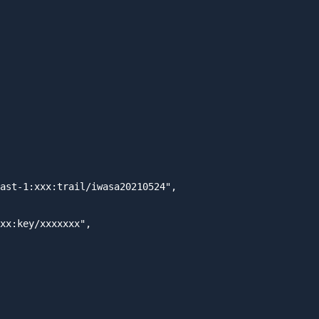
ast-1:xxx:trail/iwasa20210524",

xx:key/xxxxxxx",
