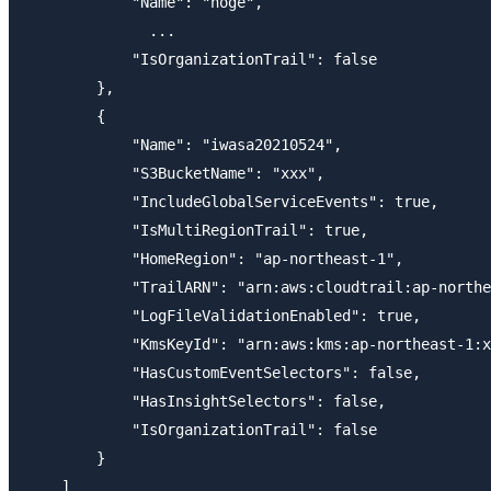
            "Name": "hoge",

              ...

            "IsOrganizationTrail": false

        },

        {

            "Name": "iwasa20210524",

            "S3BucketName": "xxx",

            "IncludeGlobalServiceEvents": true,

            "IsMultiRegionTrail": true,

            "HomeRegion": "ap-northeast-1",

            "TrailARN": "arn:aws:cloudtrail:ap-northe
            "LogFileValidationEnabled": true,

            "KmsKeyId": "arn:aws:kms:ap-northeast-1:x
            "HasCustomEventSelectors": false,

            "HasInsightSelectors": false,

            "IsOrganizationTrail": false

        }

    ]
