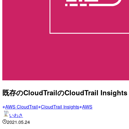
既存のCloudTrailのCloudTrail Ins
AWS CloudTrail
CloudTrail Insights
AWS
いわさ
2021.05.24