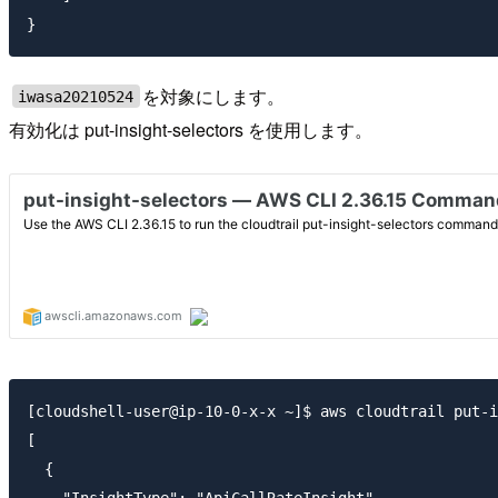
を対象にします。
iwasa20210524
有効化は put-insight-selectors を使用します。
[cloudshell-user@ip-10-0-x-x ~]$ aws cloudtrail put-i
[

  {

    "InsightType": "ApiCallRateInsight"
