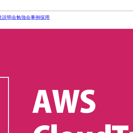
社説明会
勉強会
事例
採用