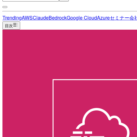
Trending
AWS
Claude
Bedrock
Google Cloud
Azure
セミナー
会
目次