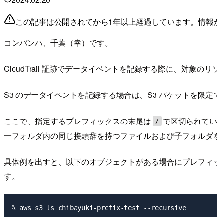
この記事は公開されてから1年以上経過しています。情報
コンバンハ、千葉（幸）です。
CloudTrail 証跡でデータイベントを記録する際に、対象
S3 のデータイベントを記録する場合は、S3 バケットを
ここで、指定するプレフィックスの末尾は
で区切られて
/
一フォルダ内の同じ接頭辞を持つファイルおよび子フォルダ
具体例を出すと、以下のオブジェクトがある場合にプレフィ
す。
% aws s3 ls chibayuki-prefix-test --recursive
