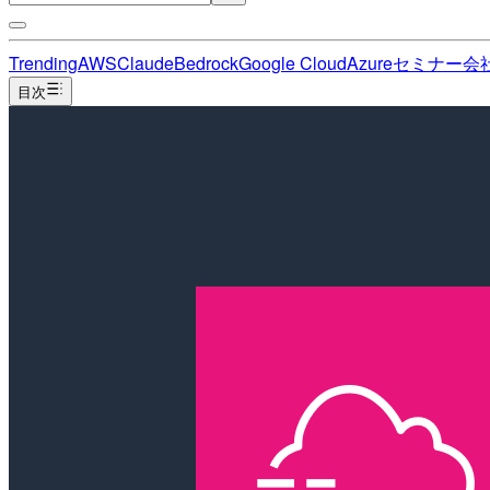
Trending
AWS
Claude
Bedrock
Google Cloud
Azure
セミナー
会
目次