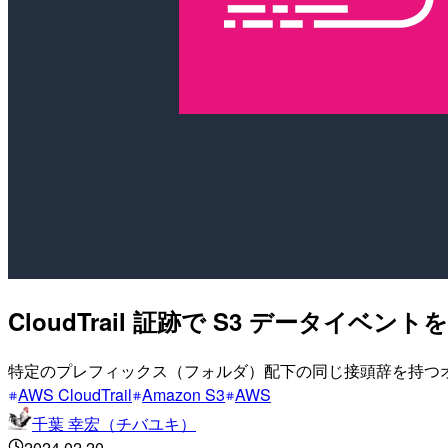
CloudTrail 証跡で S3 データ
特定のプレフィックス（フォルダ）配下の同じ接頭辞を持つ
AWS CloudTrail
Amazon S3
AWS
千葉 幸宏（チバユキ）
2024.02.20