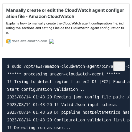
$ sudo /opt/aws/amazon-cloudwatch-agent/bin/amazon-cl
****** processing amazon-cloudwatch-agent ******

I! Trying to detect region from ec2 D! [EC2] Found ac
Start configuration validation...

2023/08/14 01:43:20 Reading json config file path: /o
2023/08/14 01:43:20 I! Valid Json input schema.

2023/08/14 01:43:20 D! pipeline hostDeltaMetrics has 
2023/08/14 01:43:20 Configuration validation first ph
I! Detecting run_as_user...
