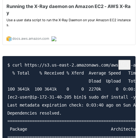
$ curl https://s3.us-east-2.amazonaws.com/aws-xray-as
  % Total    % Received % Xferd  Average Speed   Time
                                 Dload  Upload   Tota
100 3641k  100 3641k    0     0  2270k      0  0:00:0
[ec2-user@ip-172-31-40-205 bin]$ sudo dnf install -y 
Last metadata expiration check: 0:03:40 ago on Sun Au
Dependencies resolved.

=====================================================
 Package                                  Architectur
=====================================================