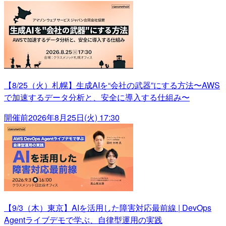
【8/25（火）札幌】生成AIを“会社の武器”にする方法〜AWS
で加速するデータ分析と、安全に導入する仕組み〜
開催前
2026年8月25日(火) 17:30
【9/3（木）東京】AIを活用した障害対応最前線 | DevOps
Agentライブデモで学ぶ、自律型運用の実践