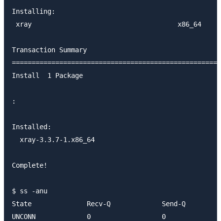
Installing:

 xray                                     x86_64     
Transaction Summary

=====================================================
Install  1 Package

:

Installed:

  xray-3.3.7-1.x86_64

Complete!

$ ss -anu

State              Recv-Q             Send-Q         
UNCONN             0                  0              