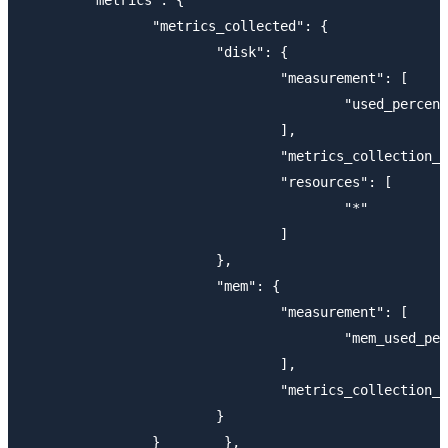
                "metrics_collected": {

                        "disk": {

                                "measurement": [

                                        "used_percent
                                ],

                                "metrics_collection_i
                                "resources": [

                                        "*"

                                ]

                        },

                        "mem": {

                                "measurement": [

                                        "mem_used_per
                                ],

                                "metrics_collection_i
                        }

                }        },
