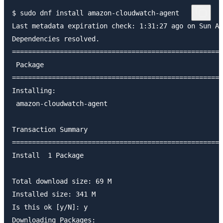
$ sudo dnf install amazon-cloudwatch-agent

Last metadata expiration check: 1:31:27 ago on Sun Au
Dependencies resolved.

=====================================================
 Package                                             
=====================================================
Installing:

 amazon-cloudwatch-agent                             
Transaction Summary

=====================================================
Install  1 Package

Total download size: 69 M

Installed size: 341 M

Is this ok [y/N]: y

Downloading Packages:
