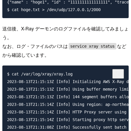
{"name" : "hoge1", "id" : "1111111111111111", "trace_
送信後、X-Ray デーモンのログファイルを確認してみましょ
う。
なお、ログ・ファイルのパスは
など
service xray status
から確認しています。
$ cat /var/log/xray/xray.log

2023-08-13T21:15:13Z [Info] Initializing AWS X-Ray da
2023-08-13T21:15:13Z [Info] Using buffer memory limit
2023-08-13T21:15:13Z [Info] 144 segment buffers alloc
2023-08-13T21:15:14Z [Info] Using region: ap-northeas
2023-08-13T21:15:14Z [Info] HTTP Proxy server using X
2023-08-13T21:15:14Z [Info] Starting proxy http serve