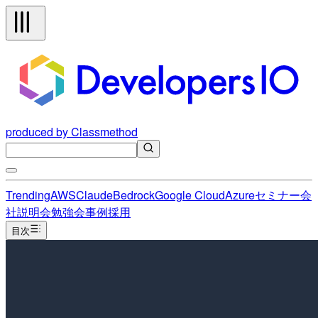
produced by Classmethod
Trending
AWS
Claude
Bedrock
Google Cloud
Azure
セミナー
会
社説明会
勉強会
事例
採用
目次