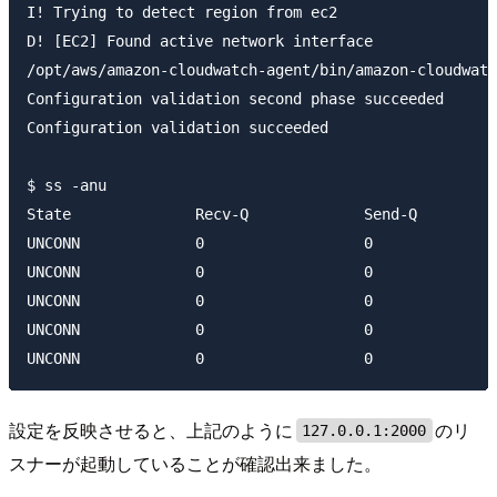
I! Trying to detect region from ec2

D! [EC2] Found active network interface

/opt/aws/amazon-cloudwatch-agent/bin/amazon-cloudwatc
Configuration validation second phase succeeded

Configuration validation succeeded

$ ss -anu

State              Recv-Q             Send-Q         
UNCONN             0                  0              
UNCONN             0                  0              
UNCONN             0                  0              
UNCONN             0                  0              
設定を反映させると、上記のように
のリ
127.0.0.1:2000
スナーが起動していることが確認出来ました。