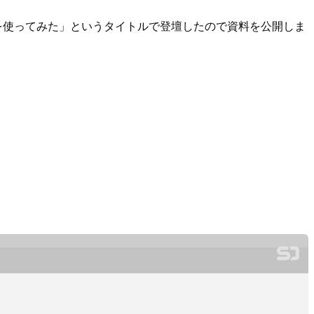
als MCP サーバーを使ってみた」というタイトルで登壇したので資料を公開しま