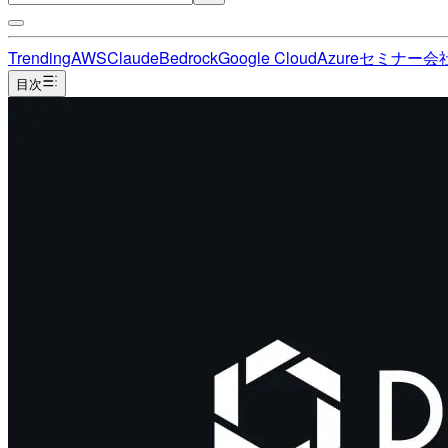
Trending
AWS
Claude
Bedrock
Google Cloud
Azure
セミナー
会
目次