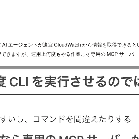
 AI エージェントが適宜 CloudWatch から情報を取得でき
報を取得できますが、運用上何度もやる作業こそ専用の MCP サ