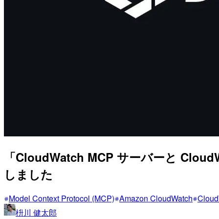
「CloudWatch MCP サーバーと Clou
しました
Model Context Protocol (MCP)
Amazon CloudWatch
Cloud
枡川 健太郎