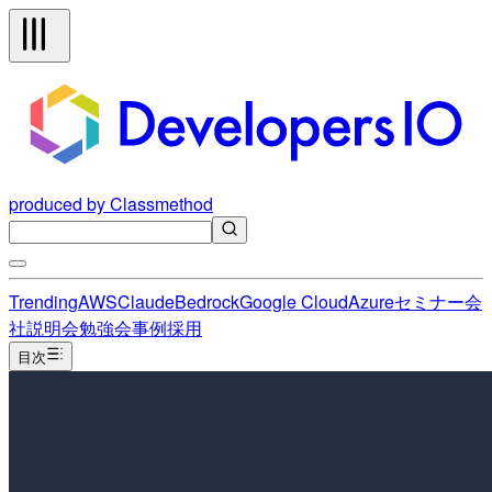
produced by Classmethod
Trending
AWS
Claude
Bedrock
Google Cloud
Azure
セミナー
会
社説明会
勉強会
事例
採用
目次