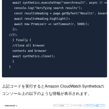
  await synthetics.executeStep("searchresult", async () => 
   console.log("Verifying search results");

   const resultsHeading = page.getByText("Results", {exact:
   await resultsHeading.highlight();

   await new Promise(r => setTimeout(r, 5000));

  });

//});

  } finally {

  //Close all browser

  contexts and browser

  await synthetics.close();

  }

上記コードを実行するとAmazon CloudWatch Syntheticsの
コンソール上の以下のような情報が表示されます。