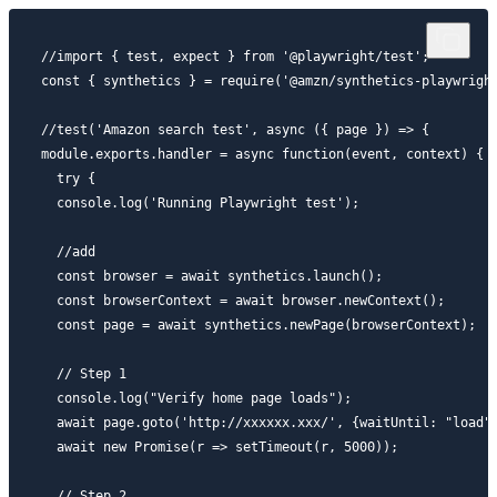
//import { test, expect } from '@playwright/test';

const { synthetics } = require('@amzn/synthetics-playwright
//test('Amazon search test', async ({ page }) => {

module.exports.handler = async function(event, context) {

  try {

  console.log('Running Playwright test');

  //add

  const browser = await synthetics.launch();

  const browserContext = await browser.newContext();

  const page = await synthetics.newPage(browserContext);

  // Step 1

  console.log("Verify home page loads");

  await page.goto('http://xxxxxx.xxx/', {waitUntil: "load"}
  await new Promise(r => setTimeout(r, 5000));

  // Step 2
