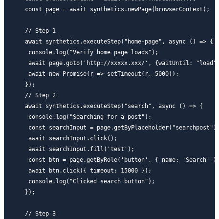
  const page = await synthetics.newPage(browserContext);

  // Step 1

  await synthetics.executeStep("home-page", async () => {

   console.log("Verify home page loads");

   await page.goto('http://xxxxx.xxx/', {waitUntil: "load"}
   await new Promise(r => setTimeout(r, 5000));

  });

  // Step 2

  await synthetics.executeStep("search", async () => {

   console.log("Searching for a post");

   const searchInput = page.getByPlaceholder("searchpost").
   await searchInput.click();

   await searchInput.fill('test');

   const btn = page.getByRole('button', { name: 'Search' })
   await btn.click({ timeout: 15000 });

   console.log("Clicked search button");

  });

  // Step 3
