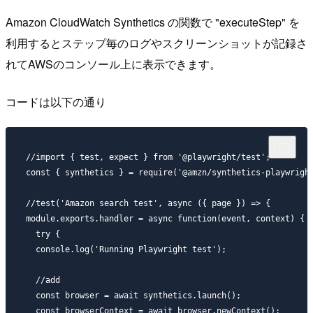
Amazon CloudWatch Synthetics の関数で "executeStep" を
利用するとステップ毎のログやスクリーンショットが記録さ
れてAWSのコンソール上に表示できます。
コードは以下の通り
//import { test, expect } from '@playwright/test';

const { synthetics } = require('@amzn/synthetics-playwright
//test('Amazon search test', async ({ page }) => {

module.exports.handler = async function(event, context) {

  try {

  console.log('Running Playwright test');

  //add

  const browser = await synthetics.launch();

  const browserContext = await browser.newContext();
