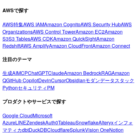
AWSで探す
AWS特集
AWS IAM
Amazon Cognito
AWS Security Hub
AWS
Organizations
AWS Control Tower
Amazon EC2
Amazon
S3
S3 Tables
AWS CDK
Amazon QuickSight
Amazon
Redshift
AWS Amplify
Amazon CloudFront
Amazon Connect
注目のテーマ
生成AI
MCP
ChatGPT
Claude
Amazon Bedrock
RAG
Amazon
Q
GitHub Copilot
Devin
Cursor
Obsidian
モダンデータスタック
Python
セキュリティ
PM
プロダクトやサービスで探す
Google Cloud
Microsoft
Azure
LINE
Zendesk
Auth0
Tableau
Snowflake
Alteryx
インフォ
マティカ
dbt
DuckDB
Cloudflare
Splunk
Vision One
Notion