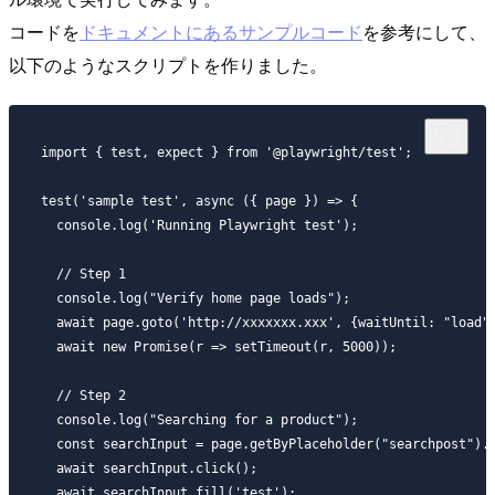
コードを
ドキュメントにあるサンプルコード
を参考にして、
以下のようなスクリプトを作りました。
import { test, expect } from '@playwright/test';

test('sample test', async ({ page }) => {

  console.log('Running Playwright test');

  // Step 1

  console.log("Verify home page loads");

  await page.goto('http://xxxxxxx.xxx', {waitUntil: "load"}
  await new Promise(r => setTimeout(r, 5000));

  // Step 2

  console.log("Searching for a product");

  const searchInput = page.getByPlaceholder("searchpost").f
  await searchInput.click();

  await searchInput.fill('test');
