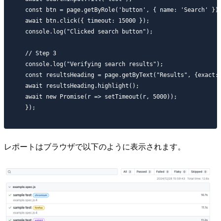
  const btn = page.getByRole('button', { name: 'Search' }).
  await btn.click({ timeout: 15000 });

  console.log("Clicked search button");

  // Step 3

  console.log("Verifying search results");

  const resultsHeading = page.getByText("Results", {exact: 
  await resultsHeading.highlight();

  await new Promise(r => setTimeout(r, 5000));

レポートはブラウザで以下のように表示されます。