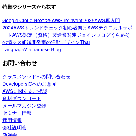
特集やシリーズから探す
Google Cloud Next ’25
AWS re:Invent 2025
AWS再入門
2024
AWSトレンドチェック
初心者向け
AWSテクニカルサポ
ート
AWS認定（資格）
製造業関連
ジョインブログ
くらめそ
の情シス
組織開発室の活動
デザイン
Thai
Language
Vietnamese Blog
お問い合わせ
クラスメソッドへの問い合わせ
DevelopersIOへのご意見
AWSに関するご相談
資料ダウンロード
メールマガジン登録
セミナー情報
採用情報
会社説明会
勉強会