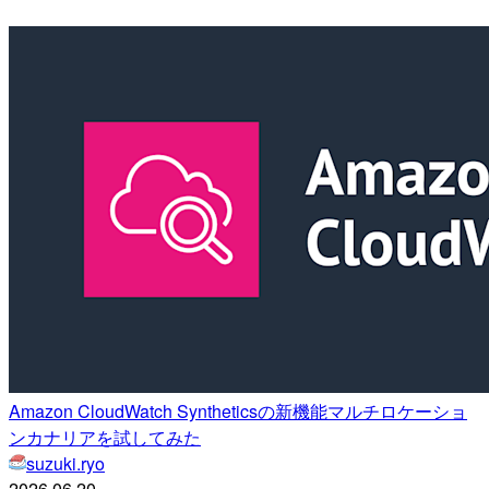
Amazon CloudWatch Syntheticsの新機能マルチロケーショ
ンカナリアを試してみた
suzuki.ryo
2026.06.20