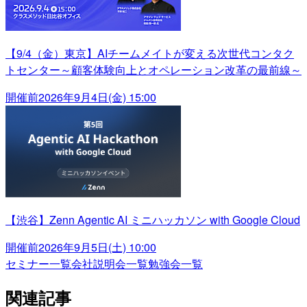
【9/4（金）東京】AIチームメイトが変える次世代コンタク
トセンター～顧客体験向上とオペレーション改革の最前線～
開催前
2026年9月4日(金) 15:00
【渋谷】Zenn Agentic AI ミニハッカソン with Google Cloud
開催前
2026年9月5日(土) 10:00
セミナー一覧
会社説明会一覧
勉強会一覧
関連記事