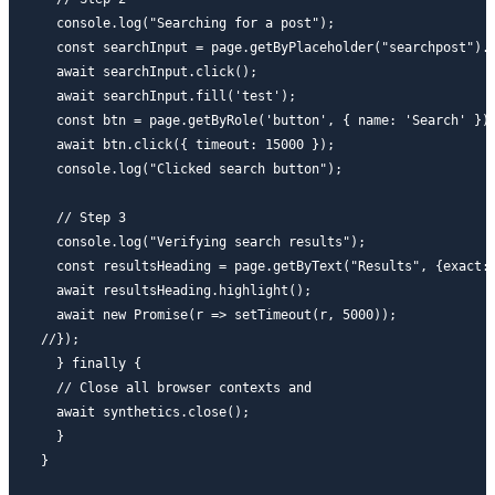
  console.log("Searching for a post");

  const searchInput = page.getByPlaceholder("searchpost").f
  await searchInput.click();

  await searchInput.fill('test');

  const btn = page.getByRole('button', { name: 'Search' }).
  await btn.click({ timeout: 15000 });

  console.log("Clicked search button");

  // Step 3

  console.log("Verifying search results");

  const resultsHeading = page.getByText("Results", {exact: 
  await resultsHeading.highlight();

  await new Promise(r => setTimeout(r, 5000));

//});

  } finally {

  // Close all browser contexts and

  await synthetics.close();

  }
