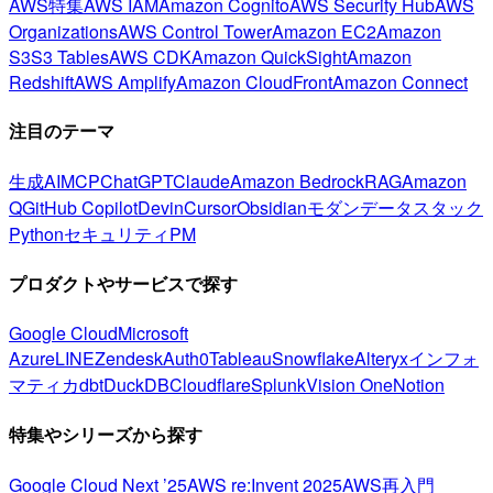
AWS特集
AWS IAM
Amazon Cognito
AWS Security Hub
AWS
Organizations
AWS Control Tower
Amazon EC2
Amazon
S3
S3 Tables
AWS CDK
Amazon QuickSight
Amazon
Redshift
AWS Amplify
Amazon CloudFront
Amazon Connect
注目のテーマ
生成AI
MCP
ChatGPT
Claude
Amazon Bedrock
RAG
Amazon
Q
GitHub Copilot
Devin
Cursor
Obsidian
モダンデータスタック
Python
セキュリティ
PM
プロダクトやサービスで探す
Google Cloud
Microsoft
Azure
LINE
Zendesk
Auth0
Tableau
Snowflake
Alteryx
インフォ
マティカ
dbt
DuckDB
Cloudflare
Splunk
Vision One
Notion
特集やシリーズから探す
Google Cloud Next ’25
AWS re:Invent 2025
AWS再入門