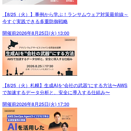
【8/25（火）】事例から学ぶ！ランサムウェア対策最前線～
今すぐ実践できる多重防御戦略
開催前
2026年8月25日(火) 13:00
【8/25（火）札幌】生成AIを“会社の武器”にする方法〜AWS
で加速するデータ分析と、安全に導入する仕組み〜
開催前
2026年8月25日(火) 17:30