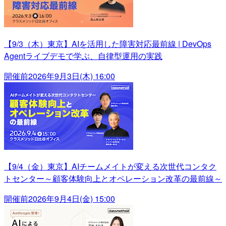
【9/3（木）東京】AIを活用した障害対応最前線 | DevOps
Agentライブデモで学ぶ、自律型運用の実践
開催前
2026年9月3日(木) 16:00
【9/4（金）東京】AIチームメイトが変える次世代コンタク
トセンター～顧客体験向上とオペレーション改革の最前線～
開催前
2026年9月4日(金) 15:00