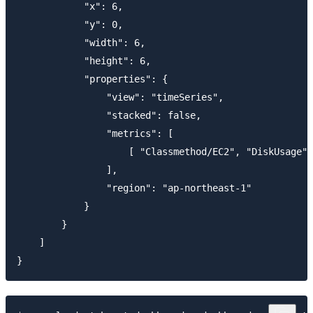
            "x": 6,

            "y": 0,

            "width": 6,

            "height": 6,

            "properties": {

                "view": "timeSeries",

                "stacked": false,

                "metrics": [

                    [ "Classmethod/EC2", "DiskUsage",
                ],

                "region": "ap-northeast-1"

            }

        }

    ]
