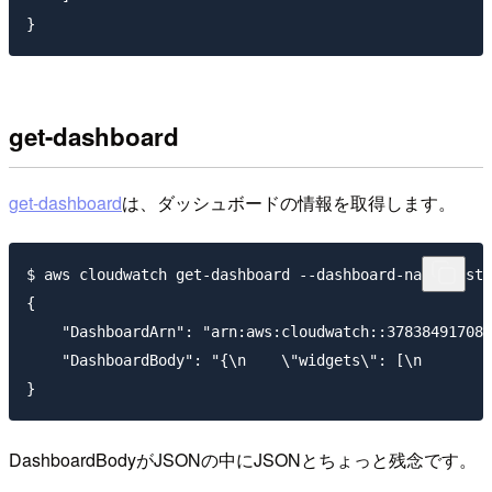
get-dashboard
get-dashboard
は、ダッシュボードの情報を取得します。
$ aws cloudwatch get-dashboard --dashboard-name test 

{

    "DashboardArn": "arn:aws:cloudwatch::378384917084
    "DashboardBody": "{\n    \"widgets\": [\n        
DashboardBodyがJSONの中にJSONとちょっと残念です。