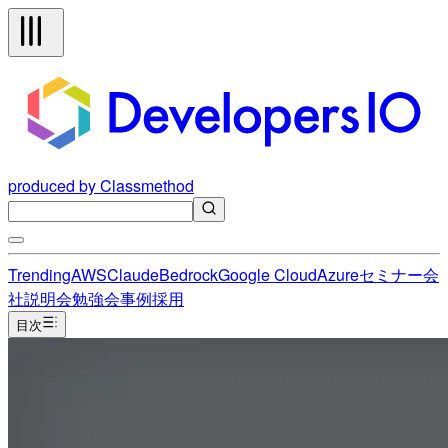
produced by Classmethod
Trending
AWS
Claude
Bedrock
Google Cloud
Azure
セミナー
会
社説明会
勉強会
事例
採用
目次