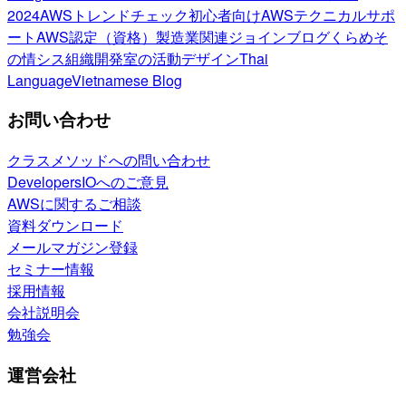
2024
AWSトレンドチェック
初心者向け
AWSテクニカルサポ
ート
AWS認定（資格）
製造業関連
ジョインブログ
くらめそ
の情シス
組織開発室の活動
デザイン
Thai
Language
Vietnamese Blog
お問い合わせ
クラスメソッドへの問い合わせ
DevelopersIOへのご意見
AWSに関するご相談
資料ダウンロード
メールマガジン登録
セミナー情報
採用情報
会社説明会
勉強会
運営会社