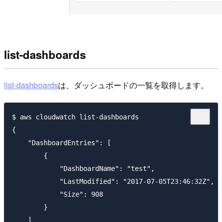
list-dashboards
list-dashboards
は、ダッシュボードの一覧を取得します。
$ aws cloudwatch list-dashboards 

{

    "DashboardEntries": [

        {

            "DashboardName": "test", 

            "LastModified": "2017-07-05T23:46:32Z", 

            "Size": 908

        }

    ]
