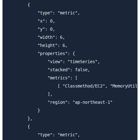
        {

            "type": "metric",

            "x": 0,

            "y": 0,

            "width": 6,

            "height": 6,

            "properties": {

                "view": "timeSeries",

                "stacked": false,

                "metrics": [

                    [ "Classmethod/EC2", "MemoryUtili
                ],

                "region": "ap-northeast-1"

            }

        },

        {

            "type": "metric",
