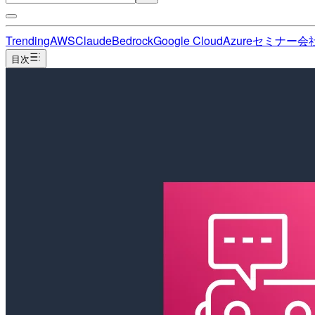
Trending
AWS
Claude
Bedrock
Google Cloud
Azure
セミナー
会
目次