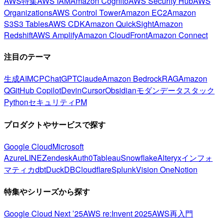
AWS特集
AWS IAM
Amazon Cognito
AWS Security Hub
AWS
Organizations
AWS Control Tower
Amazon EC2
Amazon
S3
S3 Tables
AWS CDK
Amazon QuickSight
Amazon
Redshift
AWS Amplify
Amazon CloudFront
Amazon Connect
注目のテーマ
生成AI
MCP
ChatGPT
Claude
Amazon Bedrock
RAG
Amazon
Q
GitHub Copilot
Devin
Cursor
Obsidian
モダンデータスタック
Python
セキュリティ
PM
プロダクトやサービスで探す
Google Cloud
Microsoft
Azure
LINE
Zendesk
Auth0
Tableau
Snowflake
Alteryx
インフォ
マティカ
dbt
DuckDB
Cloudflare
Splunk
Vision One
Notion
特集やシリーズから探す
Google Cloud Next ’25
AWS re:Invent 2025
AWS再入門