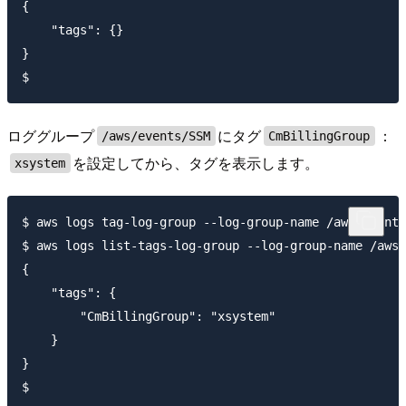
{

    "tags": {}

}

ロググループ
にタグ
：
/aws/events/SSM
CmBillingGroup
を設定してから、タグを表示します。
xsystem
$ aws logs tag-log-group --log-group-name /aws/events
$ aws logs list-tags-log-group --log-group-name /aws/
{

    "tags": {

        "CmBillingGroup": "xsystem"

    }

}
