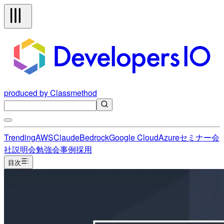
produced by Classmethod
Trending
AWS
Claude
Bedrock
Google Cloud
Azure
セミナー
会
社説明会
勉強会
事例
採用
目次