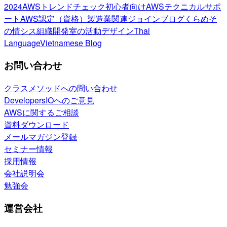
2024
AWSトレンドチェック
初心者向け
AWSテクニカルサポ
ート
AWS認定（資格）
製造業関連
ジョインブログ
くらめそ
の情シス
組織開発室の活動
デザイン
Thai
Language
Vietnamese Blog
お問い合わせ
クラスメソッドへの問い合わせ
DevelopersIOへのご意見
AWSに関するご相談
資料ダウンロード
メールマガジン登録
セミナー情報
採用情報
会社説明会
勉強会
運営会社