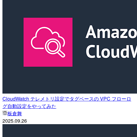
CloudWatch テレメトリ設定でタグベースの VPC フローロ
グ自動設定をやってみた
板倉舞
2025.09.26