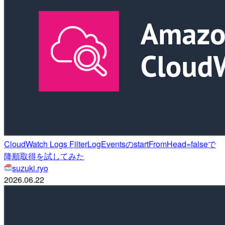
CloudWatch Logs FilterLogEventsのstartFromHead=falseで
降順取得を試してみた
suzuki.ryo
2026.06.22