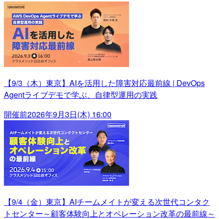
【9/3（木）東京】AIを活用した障害対応最前線 | DevOps
Agentライブデモで学ぶ、自律型運用の実践
開催前
2026年9月3日(木) 16:00
【9/4（金）東京】AIチームメイトが変える次世代コンタク
トセンター～顧客体験向上とオペレーション改革の最前線～