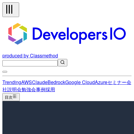
produced by Classmethod
Trending
AWS
Claude
Bedrock
Google Cloud
Azure
セミナー
会
社説明会
勉強会
事例
採用
目次