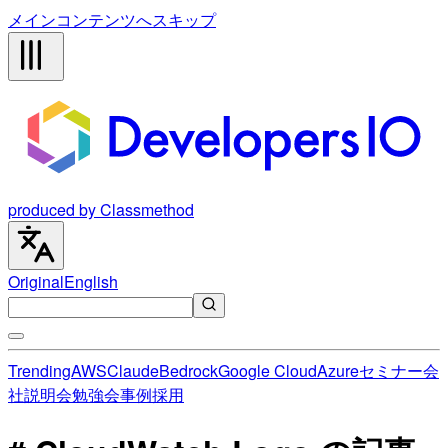
メインコンテンツへスキップ
produced by Classmethod
Original
English
Trending
AWS
Claude
Bedrock
Google Cloud
Azure
セミナー
会
社説明会
勉強会
事例
採用