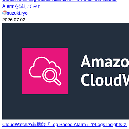
Alarmを試してみた
suzuki.ryo
2026.07.02
CloudWatchの新機能「Log Based Alarm」でLogs Insightsク