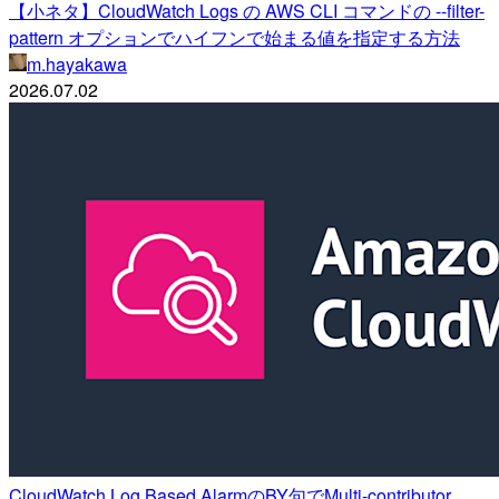
【小ネタ】CloudWatch Logs の AWS CLI コマンドの --filter-
pattern オプションでハイフンで始まる値を指定する方法
m.hayakawa
2026.07.02
CloudWatch Log Based AlarmのBY句でMulti-contributor