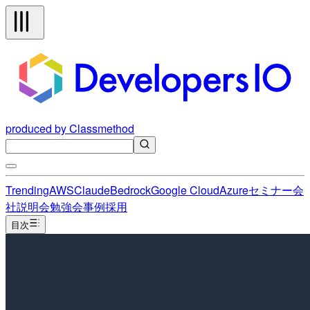
produced by Classmethod
Trending
AWS
Claude
Bedrock
Google Cloud
Azure
セミナー
会
社説明会
勉強会
事例
採用
目次