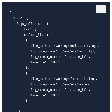
{

　"logs": {

　　"logs_collected": {

  　　"files": {

    　　"collect_list": [

      　　{

        　　"file_path": "/var/log/audit/audit.log",

        　　"log_group_name": "/aws/ec2/security",

        　　"log_stream_name": "{instance_id}",

        　　"timezone": "UTC"

      　　},

      　　{

        　　"file_path": "/var/log/cloud-init.log",

        　　"log_group_name": "/aws/ec2/system",

        　　"log_stream_name": "{instance_id}",

        　　"timezone": "UTC"

     　　 }

    　　]

  　　}
